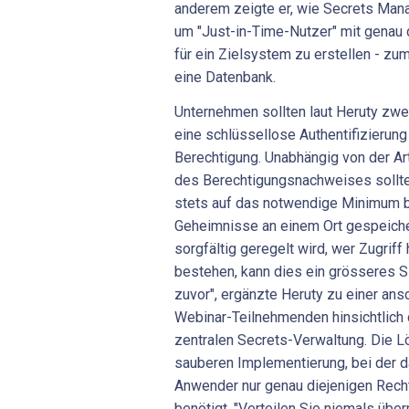
anderem zeigte er, wie Secrets Man
um "Just-in-Time-Nutzer" mit genau 
für ein Zielsystem zu erstellen - zum
eine Datenbank.
Unternehmen sollten laut Heruty zwe
eine schlüssellose Authentifizierung
Berechtigung. Unabhängig von der Art
des Berechtigungsnachweises sollte 
stets auf das notwendige Minimum b
Geheimnisse an einem Ort gespeicher
sorgfältig geregelt wird, wer Zugrif
bestehen, kann dies ein grösseres Si
zuvor", ergänzte Heruty zu einer an
Webinar-Teilnehmenden hinsichtlich
zentralen Secrets-Verwaltung. Die L
sauberen Implementierung, bei der da
Anwender nur genau diejenigen Rechte
benötigt. "Verteilen Sie niemals übe