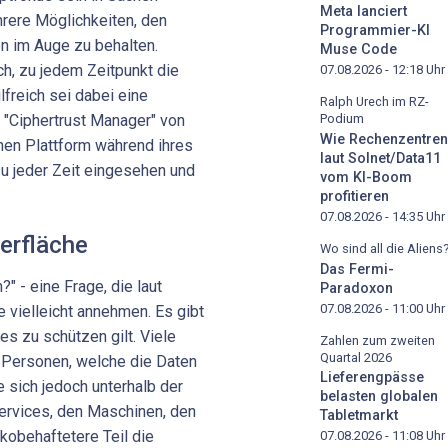
Meta lanciert
rere Möglichkeiten, den
Programmier-KI
 im Auge zu behalten.
Muse Code
, zu jedem Zeitpunkt die
07.08.2026 - 12:18
Uhr
lfreich sei dabei eine
Ralph Urech im RZ-
"Ciphertrust Manager" von
Podium
Wie Rechenzentren
chen Plattform während ihres
laut Solnet/Data11
u jeder Zeit eingesehen und
vom KI-Boom
profitieren
07.08.2026 - 14:35
Uhr
berfläche
Wo sind all die Aliens
Das Fermi-
" - eine Frage, die laut
Paradoxon
07.08.2026 - 11:00
Uhr
ge vielleicht annehmen. Es gibt
es zu schützen gilt. Viele
Zahlen zum zweiten
Quartal 2026
 Personen, welche die Daten
Lieferengpässe
e sich jedoch unterhalb der
belasten globalen
ervices, den Maschinen, den
Tabletmarkt
kobehaftetere Teil die
07.08.2026 - 11:08
Uhr