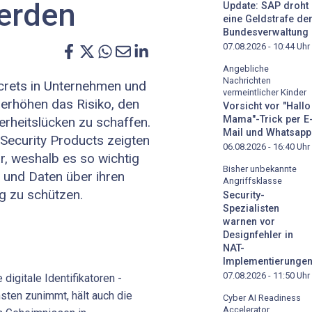
erden
Update: SAP droht
eine Geldstrafe de
Bundesverwaltung
07.08.2026 - 10:44
Uhr
Angebliche
Nachrichten
rets in Unternehmen und
vermeintlicher Kinder
 erhöhen das Risiko, den
Vorsicht vor "Hallo
Mama"-Trick per E
herheitslücken zu schaffen.
Mail und Whatsapp
Security Products zeigten
06.08.2026 - 16:40
Uhr
, weshalb es so wichtig
Bisher unbekannte
n und Daten über ihren
Angriffsklasse
 zu schützen.
Security-
Spezialisten
warnen vor
Designfehler in
NAT-
Implementierunge
07.08.2026 - 11:50
Uhr
digitale Identifikatoren -
ten zunimmt, hält auch die
Cyber AI Readiness
Accelerator