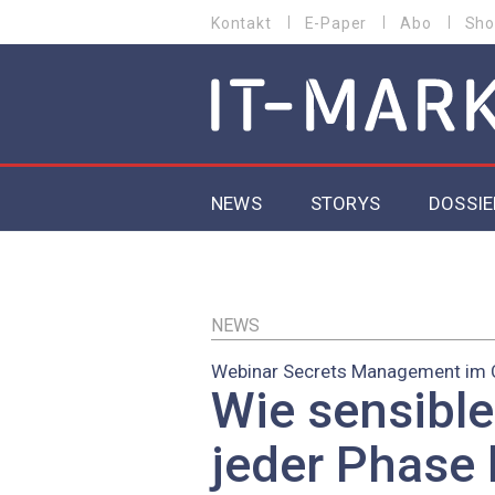
Direkt
Kontakt
E-Paper
Abo
Sho
HEADER
zum
MENU
Inhalt
MAIN NAVIGATION
NEWS
STORYS
DOSSIE
IoT
5G
NEWS
Webinar Secrets Management im C
Secur
Wie sensible
EU-D
jeder Phase 