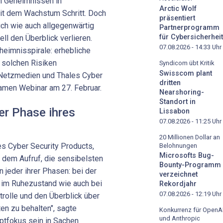
n Geheimnissen in
Arctic Wolf
it dem Wachstum Schritt. Doch
präsentiert
ich wie auch allgegenwärtig
Partnerprogramm
für Cybersicherheit
ll den Überblick verlieren.
07.08.2026 - 14:33
Uhr
eimnisspirale: erhebliche
 solchen Risiken
Syndicom übt Kritik
Swisscom plant
 Netzmedien und Thales Cyber
dritten
amen Webinar am 27. Februar.
Nearshoring-
Standort in
er Phase ihres
Lissabon
07.08.2026 - 11:25
Uhr
20 Millionen Dollar an
es Cyber Security Products,
Belohnungen
Microsofts Bug-
t dem Aufruf, die sensibelsten
Bounty-Programm
 jeder ihrer Phasen: bei der
verzeichnet
, im Ruhezustand wie auch bei
Rekordjahr
07.08.2026 - 12:19
Uhr
trolle und den Überblick über
n zu behalten", sagte
Konkurrenz für OpenA
und Anthropic
ptfokus sein in Sachen