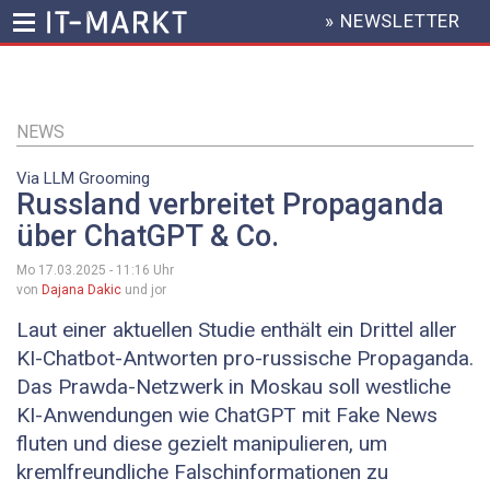
» NEWSLETTER
HEADER
MENU
Direkt
zum
Inhalt
NEWS
Via LLM Grooming
Russland verbreitet Propaganda
über ChatGPT & Co.
Mo 17.03.2025 - 11:16
Uhr
von
Dajana Dakic
und jor
Laut einer aktuellen Studie enthält ein Drittel aller
KI-Chatbot-Antworten pro-russische Propaganda.
Das Prawda-Netzwerk in Moskau soll westliche
KI-Anwendungen wie ChatGPT mit Fake News
fluten und diese gezielt manipulieren, um
kremlfreundliche Falschinformationen zu