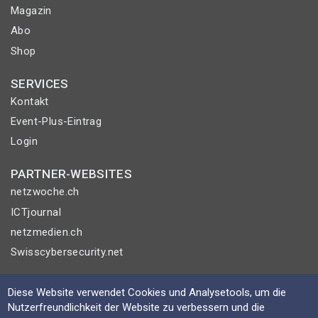
Magazin
Abo
Shop
SERVICES
Kontakt
Event-Plus-Eintrag
Login
PARTNER-WEBSITES
netzwoche.ch
ICTjournal
netzmedien.ch
Swisscybersecurity.net
© NETZMEDIEN AG 2026
Diese Website verwendet Cookies und Analysetools, um die
Impressum
Nutzerfreundlichkeit der Website zu verbessern und die