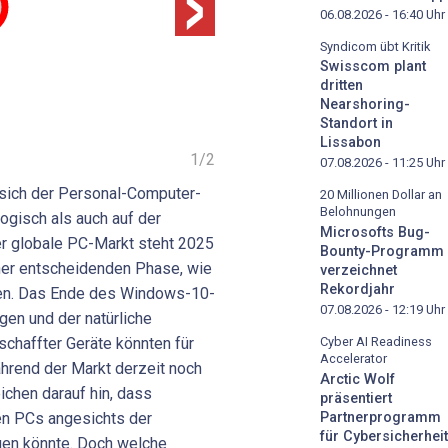
06.08.2026 - 16:40
Uhr
Syndicom übt Kritik
Swisscom plant
dritten
Nearshoring-
Standort in
Lissabon
1
/
2
07.08.2026 - 11:25
Uhr
 sich der Personal-Computer-
20 Millionen Dollar an
Belohnungen
ogisch als auch auf der
Microsofts Bug-
er globale PC-Markt steht 2025
Bounty-Programm
ner entscheidenden Phase, wie
verzeichnet
Rekordjahr
gen. Das Ende des Windows-10-
07.08.2026 - 12:19
Uhr
gen und der natürliche
chaffter Geräte könnten für
Cyber AI Readiness
Accelerator
rend der Markt derzeit noch
Arctic Wolf
ichen darauf hin, dass
präsentiert
en PCs angesichts der
Partnerprogramm
für Cybersicherheit
gen könnte. Doch welche