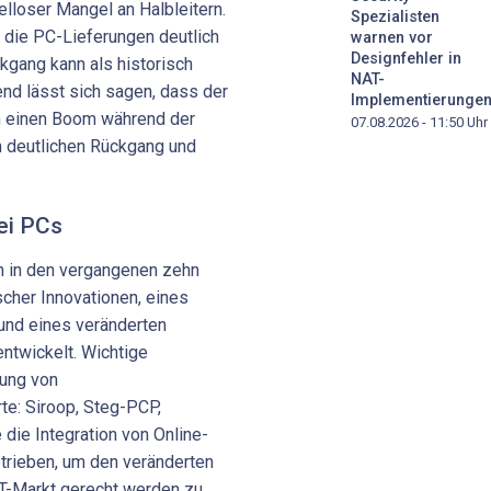
lloser Mangel an Halbleitern.
Spezialisten
 die PC-Lieferungen deutlich
warnen vor
Designfehler in
kgang kann als historisch
NAT-
d lässt sich sagen, dass der
Implementierunge
n einen Boom während der
07.08.2026 - 11:50
Uhr
m deutlichen Rückgang und
ei PCs
h in den vergangenen zehn
scher Innovationen, eines
nd eines veränderten
twickelt. Wichtige
rung von
te: Siroop, Steg-PCP,
die Integration von Online-
etrieben, um den veränderten
T-Markt gerecht werden zu