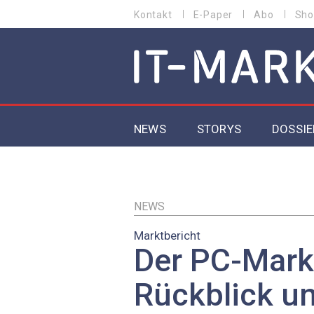
Direkt
Kontakt
E-Paper
Abo
Sho
HEADER
zum
MENU
Inhalt
MAIN NAVIGATION
NEWS
STORYS
DOSSIE
IoT
5G
NEWS
Marktbericht
Secur
Der PC-Mark
EU-D
Rückblick u