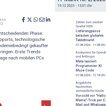
19.12.2025 - 15:01 Uhr
ness
Zahlen zum zweiten
IQ
Quartal 2026
Lieferengpässe
entscheidenden Phase:
belasten globalen
ports, technologische
Tabletmarkt
andemiebedingt gekaufter
07.08.2026 - 11:08
Uhr
ringen. Erste Trends
Konkurrenz für OpenA
und Anthropic
rage nach mobilen PCs
Meta lanciert
Programmier-KI
Muse Code
07.08.2026 - 12:18
Uhr
Angebliche
Nachrichten
›
vermeintlicher Kinder
Vorsicht vor "Hallo
Mama"-Trick per E
Mail und Whatsapp