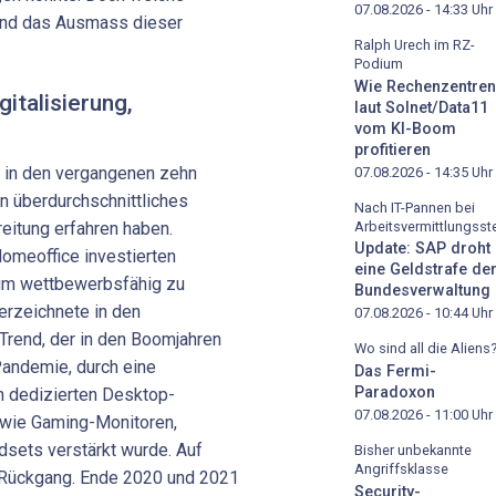
07.08.2026 - 14:33
Uhr
und das Ausmass dieser
Ralph Urech im RZ-
Podium
Wie Rechenzentren
italisierung,
laut Solnet/Data11
vom KI-Boom
profitieren
l in den vergangenen zehn
07.08.2026 - 14:35
Uhr
in überdurchschnittliches
Nach IT-Pannen bei
Arbeitsvermittlungsste
eitung erfahren haben.
Update: SAP droht
Homeoffice investierten
eine Geldstrafe de
 um wettbewerbsfähig zu
Bundesverwaltung
erzeichnete in den
07.08.2026 - 10:44
Uhr
Trend, der in den Boomjahren
Wo sind all die Aliens
Pandemie, durch eine
Das Fermi-
Paradoxon
h dedizierten Desktop-
07.08.2026 - 11:00
Uhr
wie Gaming-Monitoren,
sets verstärkt wurde. Auf
Bisher unbekannte
Angriffsklasse
r Rückgang. Ende 2020 und 2021
Security-