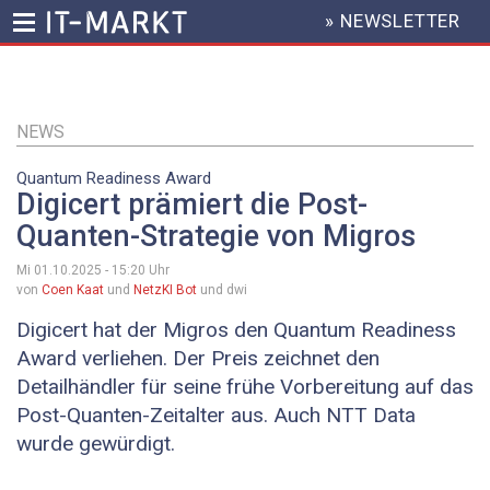
» NEWSLETTER
HEADER
MENU
Direkt
zum
Inhalt
NEWS
Quantum Readiness Award
Digicert prämiert die Post-
Quanten-Strategie von Migros
Mi 01.10.2025 - 15:20
Uhr
von
Coen Kaat
und
NetzKI Bot
und dwi
Digicert hat der Migros den Quantum Readiness
Award verliehen. Der Preis zeichnet den
Detailhändler für seine frühe Vorbereitung auf das
Post-Quanten-Zeitalter aus. Auch NTT Data
wurde gewürdigt.