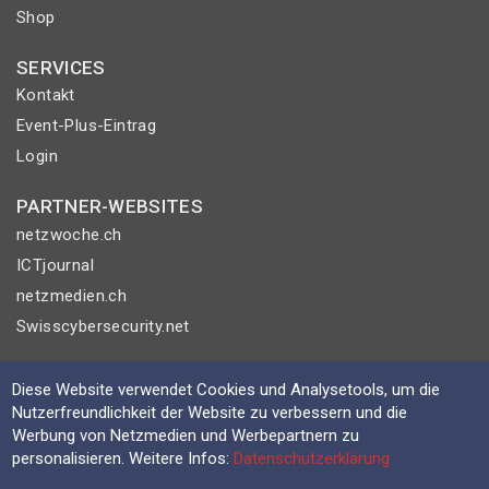
Shop
SERVICES
Kontakt
Event-Plus-Eintrag
Login
PARTNER-WEBSITES
netzwoche.ch
ICTjournal
netzmedien.ch
Swisscybersecurity.net
© NETZMEDIEN AG 2026
Diese Website verwendet Cookies und Analysetools, um die
Impressum
Nutzerfreundlichkeit der Website zu verbessern und die
AGB
Werbung von Netzmedien und Werbepartnern zu
personalisieren. Weitere Infos:
Datenschutzerklärung
Nutzungsbestimmungen