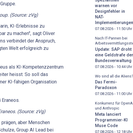
Spezialisten
warnen vor
Designfehler in
oup. (Source: zVg)
NAT-
Implementierunge
rin, KI-Erlebnisse zu
07.08.2026 - 11:50
Uhr
ar zu machen", sagt Oliver
Nach IT-Pannen bei
Uns verbindet der Anspruch,
Arbeitsvermittlungsste
gten Welt erfolgreich zu
Update: SAP droht
eine Geldstrafe de
Bundesverwaltung
 Deus als KI-Kompetenzzentrum
07.08.2026 - 10:44
Uhr
iter heisst. So soll das
Wo sind all die Aliens
er KI-fähigen Organisation
Das Fermi-
Paradoxon
07.08.2026 - 11:00
Uhr
Konkurrenz für OpenA
und Anthropic
Eraneos. (Source: zVg)
Meta lanciert
Programmier-KI
n prägen, aber Menschen
Muse Code
Schulze, Group AI Lead bei
07.08.2026 - 12:18
Uhr