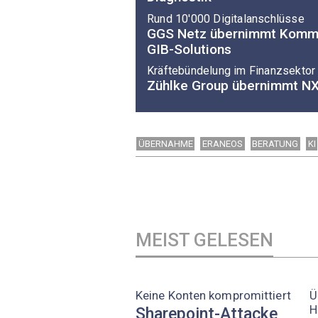
Rund 10'000 Digitalanschlüsse
GGS Netz übernimmt Kommu
GIB-Solutions
Kräftebündelung im Finanzsektor
Zühlke Group übernimmt NXT
ÜBERNAHME
ERANEOS
BERATUNG
KI
MEIST GELESEN
Keine Konten kompromittiert
Ü
H
Sharepoint-Attacke