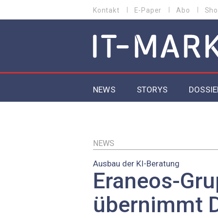
Direkt
Kontakt
E-Paper
Abo
Sho
HEADER
zum
MENU
Inhalt
MAIN NAVIGATION
NEWS
STORYS
DOSSIE
IoT
5G
NEWS
Ausbau der KI-Beratung
Secur
Eraneos-Gru
EU-D
übernimmt 