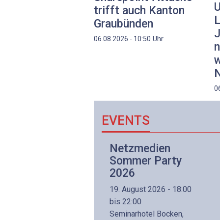
U
trifft auch Kanton
L
Graubünden
J
Uhr
06.08.2026 - 10:50
n
w
N
0
EVENTS
Netzwerk- und
Netzmedien
Internettechnologie
Sommer Party
Aufbaukurs
2026
(Präsenzkurs)
19. August 2026 - 18:00
8. November 2026 - 8:30
bis 22:00
is 17:00
Seminarhotel Bocken,