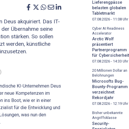
Lieferengpässe
belasten globalen
Tabletmarkt
07.08.2026 - 11:08
Uhr
n Deus akquiriert. Das IT-
t der Übernahme seine
Cyber AI Readiness
Accelerator
tion stärken. So sollen
Arctic Wolf
zt werden, künstliche
präsentiert
Partnerprogramm
inzusetzen.
für Cybersicherheit
07.08.2026 - 14:33
Uhr
20 Millionen Dollar an
)
Belohnungen
Microsofts Bug-
ländische KI-Unternehmen Deus
Bounty-Programm
verzeichnet
ter neue Kompetenzen im
Rekordjahr
ins Boot, wie er in einer
07.08.2026 - 12:19
Uhr
zialist für die Entwicklung und
Bisher unbekannte
Lösungen, was nun den
Angriffsklasse
.
Security-