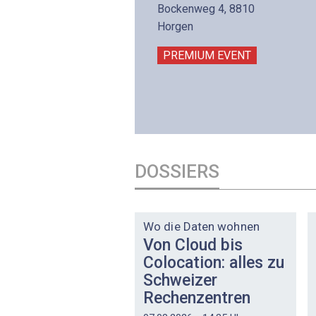
lltron AG
Bockenweg 4, 8810
intermättlistrasse 3
Horgen
506 Mägenwil
PREMIUM EVENT
PREMIUM EVENT
DOSSIERS
DOSSIER
Wo die Daten wohnen
Von Cloud bis
Colocation: alles zu
Schweizer
Rechenzentren