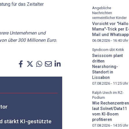
atung für das Zeitalter
Angebliche
Nachrichten
vermeintlicher Kinder
Vorsicht vor "Hallo
Mama"-Trick per E
hrere Unternehmen und
Mail und Whatsapp
on über 300 Millionen Euro.
06.08.2026 - 16:40
Uhr
Syndicom übt Kritik
Swisscom plant
dritten
Nearshoring-
Standort in
Lissabon
07.08.2026 - 11:25
Uhr
Ralph Urech im RZ-
Podium
Wie Rechenzentren
tor
laut Solnet/Data11
vom KI-Boom
profitieren
 stärkt KI-gestützte
07.08.2026 - 14:35
Uhr