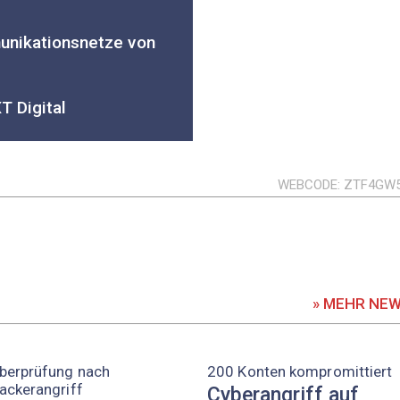
nikationsnetze von
 Digital
WEBCODE
ZTF4GW
» MEHR NE
berprüfung nach
200 Konten kompromittiert
ackerangriff
Cyberangriff auf