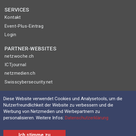
SERVICES
Kontakt
Event-Plus-Eintrag
Login
PARTNER-WEBSITES
netzwoche.ch
ICTjournal
netzmedien.ch
Swisscybersecurity.net
© NETZMEDIEN AG 2026
Diese Website verwendet Cookies und Analysetools, um die
Impressum
Nutzerfreundlichkeit der Website zu verbessern und die
Werbung von Netzmedien und Werbepartnern zu
AGB
personalisieren. Weitere Infos:
Datenschutzerklärung
Nutzungsbestimmungen
Datenschutzerklärung
Ich stimme zu