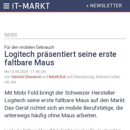
» NEWSLETTER
HEADER
MENU
Direkt
zum
Inhalt
NEWS
Für den mobilen Gebrauch
Logitech präsentiert seine erste
faltbare Maus
Mo 15.06.2026 - 11:48
Uhr
von
Yannick Chavanne
und
NetzKI Bot
und Übersetzung: Andreas Huber,
nki, dwi
Mit Mobi Fold bringt der Schweizer Hersteller
Logitech seine erste faltbare Maus auf den Markt.
Das Gerät richtet sich an mobile Berufstätige, die
unterwegs häufig ohne Maus arbeiten.