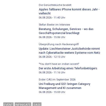
Die Gerüchteküche brodelt
Apples faltbares iPhone kommt dieses Jahr -
vielleicht
06.08.2026 - 11:40
Uhr
Stefan Beeler im Interview
Beratung, Schulungen, Services - wo das
Geschäftspotenzial brachliegt
06.08.2026 - 15:06
Uhr
Überprüfung nach Hackerangriff
Update: Liechtensteiner Justizbehörde nimmt
nach Cyberattacke weitere Systeme vom Netz
06.08.2026 - 12:15
Uhr
"You don't have an indian accent"
Der erste Arbeitstag eines Telefonbetrügers
06.08.2026 - 11:16
Uhr
Erster CAS im September 2026
Uni Freiburg und GS1 bringen Category
Management und KI zusammen
06.08.2026 - 15:03
Uhr
EVENT
INFINIGATE
SASE