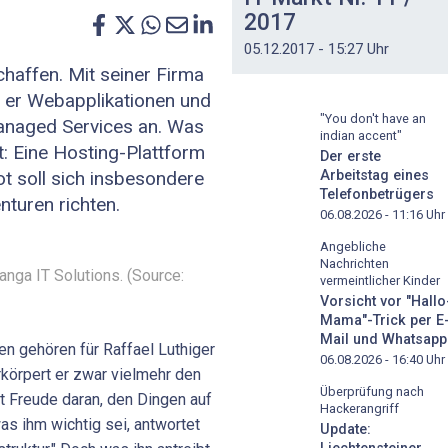
2017
05.12.2017 - 15:27 Uhr
chaffen. Mit seiner Firma
t er Webapplikationen und
"You don't have an
Managed Services an. Was
indian accent"
: Eine Hosting-Plattform
Der erste
Arbeitstag eines
t soll sich insbesondere
Telefonbetrügers
turen richten.
06.08.2026 - 11:16
Uhr
Angebliche
Nachrichten
anga IT Solutions. (Source:
vermeintlicher Kinder
Vorsicht vor "Hallo
Mama"-Trick per E
Mail und Whatsapp
en gehören für Raffael Luthiger
06.08.2026 - 16:40
Uhr
körpert er zwar vielmehr den
Überprüfung nach
t Freude daran, den Dingen auf
Hackerangriff
as ihm wichtig sei, antwortet
Update: