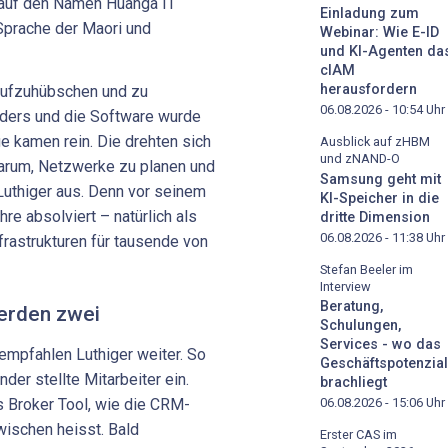
r auf den Namen Huanga IT
Einladung zum
Sprache der ­Maori und
Webinar: Wie E-ID
und KI-Agenten da
cIAM
herausfordern
aufzuhübschen und zu
06.08.2026 - 10:54
Uhr
nders und die Software wurde
ge kamen rein. Die drehten sich
Ausblick auf zHBM
und zNAND-O
darum, Netzwerke zu planen und
Samsung geht mit
Luthiger aus. Denn vor seinem
KI-Speicher in die
re absolviert – natürlich als
dritte Dimension
06.08.2026 - 11:38
Uhr
n­frastrukturen für tausende von
Stefan Beeler im
Interview
Beratung,
erden zwei
Schulungen,
Services - wo das
empfahlen Luthiger weiter. So
Geschäftspotenzial
er stellte Mitarbeiter ein.
brachliegt
 Broker Tool, wie die CRM-
06.08.2026 - 15:06
Uhr
ischen heisst. Bald
Erster CAS im