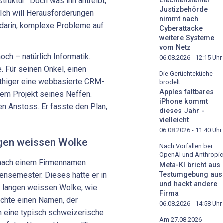
Liechtensteiner
struktur." Doch was ihn antreibt,
Justizbehörde
ch will He­rausforderungen
nimmt nach
 da­rin, komplexe Probleme auf
Cyberattacke
weitere Systeme
vom Netz
och – natürlich Informatik.
06.08.2026 - 12:15
Uhr
 Für seinen Onkel, einen
Die Gerüchteküche
uthiger eine webbasierte CRM-
brodelt
Apples faltbares
dem Projekt seines Neffen.
iPhone kommt
n Anstoss. Er fasste den Plan,
dieses Jahr -
vielleicht
06.08.2026 - 11:40
Uhr
ngen weissen Wolke
Nach Vorfällen bei
OpenAI und Anthropic
 nach einem Firmennamen
Meta-KI bricht aus
Testumgebung aus
iensemester. Dieses hatte er in
und hackt andere
 langen weissen Wolke, wie
Firma
uchte einen Namen, der
06.08.2026 - 14:58
Uhr
h eine typisch schweizerische
Am 27.08.2026