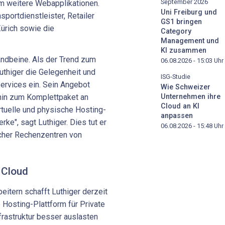
September 2026
m weitere Webapplikationen.
Uni Freiburg und
sportdienstleister, Retailer
GS1 bringen
ürich sowie die
Category
Management und
KI zusammen
andbeine. Als der Trend zum
06.08.2026 - 15:03
Uhr
Luthiger die Gelegenheit und
ISG-Studie
Services ein. Sein Angebot
Wie Schweizer
Unternehmen ihre
hin zum Komplettpaket an
Cloud an KI
rtuelle und physische Hosting-
anpassen
", sagt Luthiger. Dies tut er
06.08.2026 - 15:48
Uhr
rcher Rechenzentren von
 Cloud
eitern schafft Luthiger derzeit
 Hosting-Plattform für Private
frastruktur besser auslasten