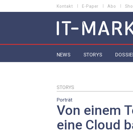
Direkt
Kontakt
E-Paper
Abo
Sho
HEADER
zum
MENU
Inhalt
MAIN NAVIGATION
NEWS
STORYS
DOSSIE
IoT
5G
STORYS
Porträt
Secur
Von einem T
EU-D
eine Cloud b