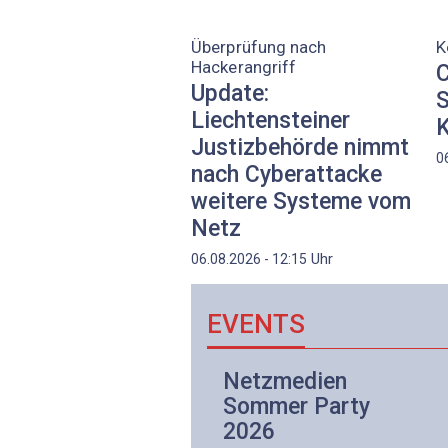
Überprüfung nach
K
Hackerangriff
C
Update:
S
Liechtensteiner
K
Justizbehörde nimmt
0
nach Cyberattacke
weitere Systeme vom
Netz
Uhr
06.08.2026 - 12:15
EVENTS
Netzwerk- und
Netzmedien
Internettechnologie
Sommer Party
Aufbaukurs
2026