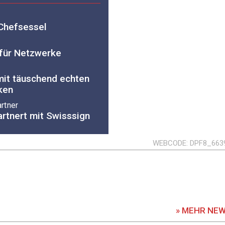
 Chefsessel
 für Netzwerke
mit täuschend echten
cken
rtner
artnert mit Swisssign
WEBCODE
DPF8_663
» MEHR NE