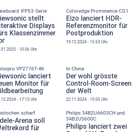
iewboard IFP53-Serie
Coloredge Prominence CG1
iewsonic stellt
Eizo lanciert HDR-
nteraktive Displays
Referenzmonitor für
ürs Klassenzimmer
Postproduktion
or
Uhr
19.12.2024 - 15:53
Uhr
.01.2025 - 10:56
olorpro VP2776T-4K
In China
iewsonic lanciert
Der wohl grösste
euen Monitor für
Control-Room-Screen
ildbearbeitung
der Welt
Uhr
Uhr
.12.2024 - 17:13
22.11.2024 - 15:05
estochen scharf
Philips 34B2U6603CH und
34B2U5600C
dele-Arena soll
Philips lanciert zwei
eltrekord für