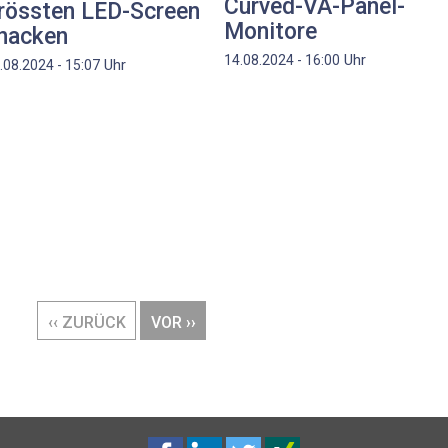
Curved-VA-Panel-
rössten LED-Screen
Monitore
nacken
Uhr
14.08.2024 - 16:00
Uhr
.08.2024 - 15:07
VORHERIGE
‹‹ ZURÜCK
NÄCHSTE
VOR ››
SEITE
SEITE