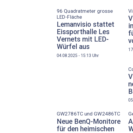
96 Quadratmeter grosse
V
LED-Fläche
V
Lemanvisio stattet
i
Eissporthalle Les
f
Vernets mit LED-
v
Würfel aus
17
Uhr
04.08.2025 - 15:13
C
V
n
B
05
GW2786TC und GW2486TC
G
Neue BenQ-Monitore
A
für den heimischen
W