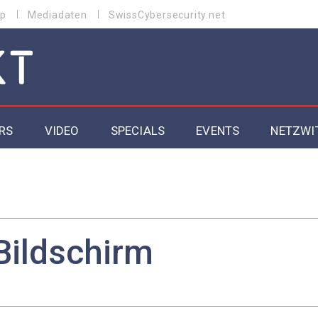
p
Mediadaten
SwissCybersecurity.net
RS
VIDEO
SPECIALS
EVENTS
NETZWI
Datacenter 2026
Cybersecurity 2026
ity
Cloud & Managed Services 2026
Bildschirm
SGVO
Artificial Intelligence 2025