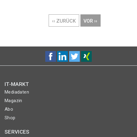
Seitennummerierung
VORHERIGE
‹‹ ZURÜCK
NÄCHSTE
VOR ››
SEITE
SEITE
IT-MARKT
Mediadaten
Magazin
Abo
Shop
SERVICES