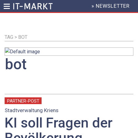
» NEWSLETTER
HEADER
MENU
Direkt
zum
Inhalt
TAG > BOT
bot
PARTNER-POST
Stadtverwaltung Kriens
KI soll Fragen der
Bevölkerung