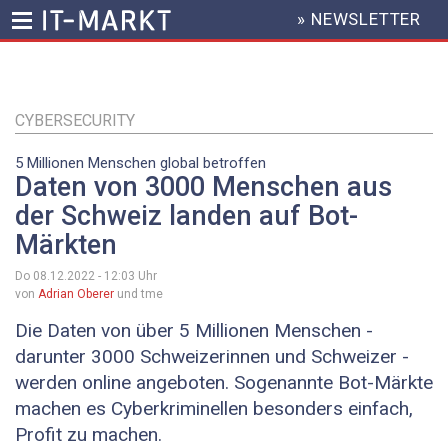
» NEWSLETTER
HEADER
MENU
Direkt
zum
Inhalt
CYBERSECURITY
5 Millionen Menschen global betroffen
Daten von 3000 Menschen aus
der Schweiz landen auf Bot-
Märkten
Do 08.12.2022 - 12:03
Uhr
von
Adrian Oberer
und tme
Die Daten von über 5 Millionen Menschen -
darunter 3000 Schweizerinnen und Schweizer -
werden online angeboten. Sogenannte Bot-Märkte
machen es Cyberkriminellen besonders einfach,
Profit zu machen.