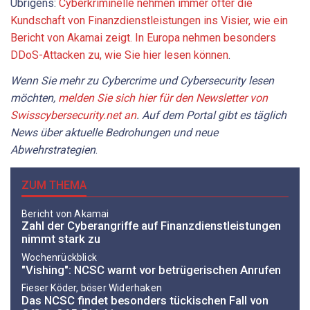
Übrigens:
Cyberkriminelle nehmen immer öfter die
Kundschaft von Finanzdienstleistungen ins Visier, wie ein
Bericht von Akamai zeigt. In Europa nehmen besonders
DDoS-Attacken zu, wie Sie hier lesen können
.
Wenn Sie mehr zu Cybercrime und Cybersecurity lesen
möchten,
melden Sie sich hier für den Newsletter von
Swisscybersecurity.net an
. Auf dem Portal gibt es täglich
News über aktuelle Bedrohungen und neue
Abwehrstrategien
.
ZUM THEMA
Bericht von Akamai
Zahl der Cyberangriffe auf Finanzdienstleistungen
nimmt stark zu
Wochenrückblick
"Vishing": NCSC warnt vor betrügerischen Anrufen
Fieser Köder, böser Widerhaken
Das NCSC findet besonders tückischen Fall von