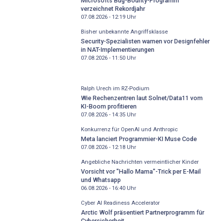
Microsofts Bug-Bounty-Programm
verzeichnet Rekordjahr
07.08.2026 - 12:19
Uhr
Bisher unbekannte Angriffsklasse
Security-Spezialisten warnen vor Designfehler
in NAT-Implementierungen
07.08.2026 - 11:50
Uhr
Ralph Urech im RZ-Podium
Wie Rechenzentren laut Solnet/Data11 vom
KI-Boom profitieren
07.08.2026 - 14:35
Uhr
Konkurrenz für OpenAI und Anthropic
Meta lanciert Programmier-KI Muse Code
07.08.2026 - 12:18
Uhr
Angebliche Nachrichten vermeintlicher Kinder
Vorsicht vor "Hallo Mama"-Trick per E-Mail
und Whatsapp
06.08.2026 - 16:40
Uhr
Cyber AI Readiness Accelerator
Arctic Wolf präsentiert Partnerprogramm für
Cybersicherheit