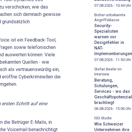
07.08.2026 - 10:44
Uhr
zu verschicken, wie das
 machen sich demnach gewisse
Bisher unbekannte
Angriffsklasse
 grundsätzlich
Security-
Spezialisten
warnen vor
ice ist ein Feedback-Tool,
Designfehler in
ragen sowie telefonischen
NAT-
Implementierunge
nd auswerten können. Viele
07.08.2026 - 11:50
Uhr
 bekannten Quellen - wie
sch als vertrauenswürdig ein,
Stefan Beeler im
Interview
 eröffne Cyberkriminellen die
Beratung,
umgehen.
Schulungen,
Services - wo das
Geschäftspotenzial
brachliegt
 ersten Schritt auf eine
06.08.2026 - 15:06
Uhr
ISG-Studie
 die Betrüger E-Mails, in
Wie Schweizer
che Voicemail benachrichtigt
Unternehmen ihre