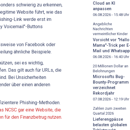
Cloud an KI
sonders schwierig zu erkennen,
anpassen
 legitime Website führt, wie das
06.08.2026 - 15:48
Uhr
ishing-Link werde erst im
Angebliche
lay Voicemail"-Buttons
Nachrichten
vermeintlicher Kinder
Vorsicht vor "Hallo
elsweise von Facebook oder
Mama"-Trick per E
Mail und Whatsapp
eilung ähnliche Beispiele.
06.08.2026 - 16:40
Uhr
ützen, sei es wichtig,
20 Millionen Dollar an
en. Das gilt auch für URLs, die
Belohnungen
Microsofts Bug-
sind. Bei Unsicherheiten
Bounty-Programm
ender über einen anderen
verzeichnet
Rekordjahr
07.08.2026 - 12:19
Uhr
ffizientere Phishing-Methoden.
Zahlen zum zweiten
s NCSC gar eine Website, die
Quartal 2026
en für den Finanzbetrug nutzen.
Lieferengpässe
belasten globalen