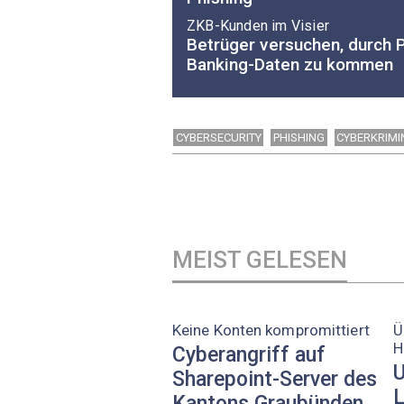
ZKB-Kunden im Visier
Betrüger versuchen, durch 
Banking-Daten zu kommen
CYBERSECURITY
PHISHING
CYBERKRIMI
MEIST GELESEN
Keine Konten kompromittiert
Ü
H
Cyberangriff auf
U
Sharepoint-Server des
L
Kantons Graubünden