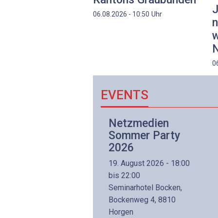
J
Uhr
06.08.2026 - 10:50
n
w
N
0
EVENTS
Netzwerk- und
Netzmedien
Internettechnologie
Sommer Party
Aufbaukurs
2026
(Präsenzkurs)
19. August 2026 - 18:00
8. November 2026 - 8:30
bis 22:00
is 17:00
Seminarhotel Bocken,
lltron AG
Bockenweg 4, 8810
intermättlistrasse 3
Horgen