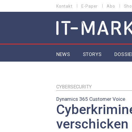
Direkt
Kontakt
E-Paper
Abo
Sho
HEADER
zum
MENU
Inhalt
MAIN NAVIGATION
NEWS
STORYS
DOSSIE
IoT
5G
CYBERSECURITY
Dynamics 365 Customer Voice
Secur
Cyberkrimine
EU-D
verschicken