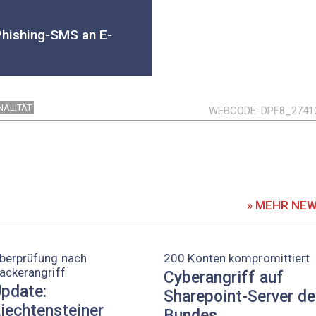
Phishing-SMS an E-
NALITÄT
WEBCODE
DPF8_2741
» MEHR NE
berprüfung nach
200 Konten kompromittiert
ackerangriff
Cyberangriff auf
pdate:
Sharepoint-Server d
iechtensteiner
Bundes