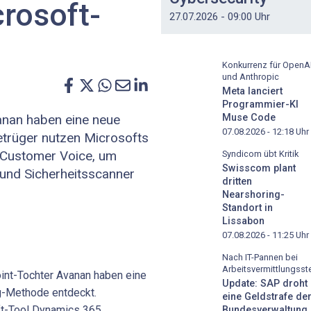
crosoft-
27.07.2026 - 09:00 Uhr
Konkurrenz für OpenA
und Anthropic
Meta lanciert
Programmier-KI
Muse Code
anan haben eine neue
07.08.2026 - 12:18
Uhr
etrüger nutzen Microsofts
Customer Voice, um
Syndicom übt Kritik
Swisscom plant
 und Sicherheitsscanner
dritten
Nearshoring-
Standort in
Lissabon
07.08.2026 - 11:25
Uhr
Nach IT-Pannen bei
Arbeitsvermittlungsste
int-Tochter Avanan haben eine
Update: SAP droht
g-Methode entdeckt.
eine Geldstrafe de
ft-Tool Dynamics 365
Bundesverwaltung