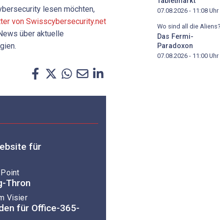
Tabletmarkt
bersecurity lesen möchten,
07.08.2026 - 11:08
Uhr
tter von Swisscybersecurity.net
Wo sind all die Aliens
 News über aktuelle
Das Fermi-
gien.
Paradoxon
07.08.2026 - 11:00
Uhr
bsite für
 Point
g-Thron
m Visier
en für Office-365-