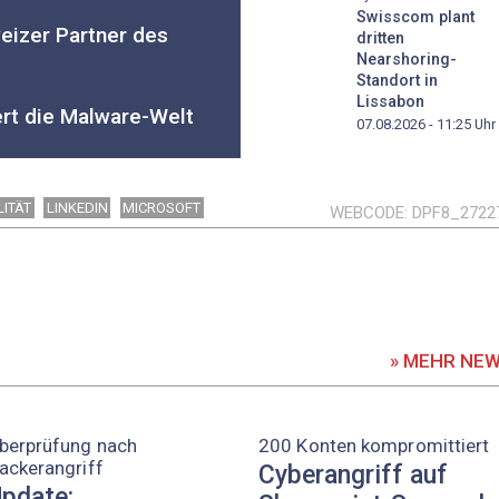
Swisscom plant
eizer Partner des
dritten
Nearshoring-
Standort in
Lissabon
rt die Malware-Welt
07.08.2026 - 11:25
Uhr
LITÄT
LINKEDIN
MICROSOFT
WEBCODE
DPF8_2722
» MEHR NE
berprüfung nach
200 Konten kompromittiert
ackerangriff
Cyberangriff auf
pdate: