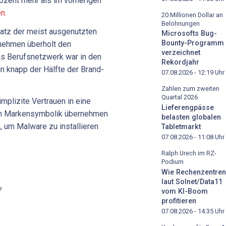
rozent mehr als im vorherigen
n.
20 Millionen Dollar an
Belohnungen
latz der meist ausgenutzten
Microsofts Bug-
Bounty-Programm
nehmen überholt den
verzeichnet
Das Berufsnetzwerk war in den
Rekordjahr
in knapp der Hälfte der Brand-
07.08.2026 - 12:19
Uhr
Zahlen zum zweiten
Quartal 2026
mplizite Vertrauen in eine
Lieferengpässe
en Markensymbolik übernehmen
belasten globalen
, um Malware zu installieren
Tabletmarkt
07.08.2026 - 11:08
Uhr
Ralph Urech im RZ-
Podium
Wie Rechenzentren
laut Solnet/Data11
vom KI-Boom
profitieren
07.08.2026 - 14:35
Uhr