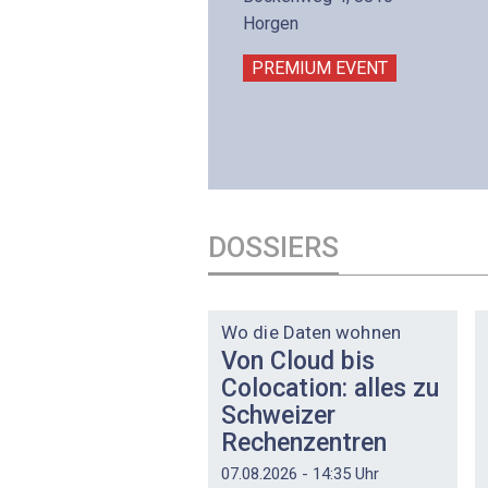
intermättlistrasse 3
Horgen
506 Mägenwil
PREMIUM EVENT
PREMIUM EVENT
DOSSIERS
DOSSIER
Wo die Daten wohnen
Von Cloud bis
Colocation: alles zu
Schweizer
Rechenzentren
07.08.2026 - 14:35 Uhr