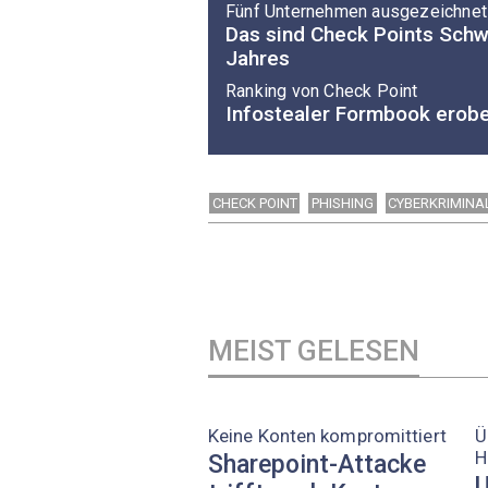
Fünf Unternehmen ausgezeichnet
Das sind Check Points Schw
Jahres
Ranking von Check Point
Infostealer Formbook erobe
CHECK POINT
PHISHING
CYBERKRIMINA
MEIST GELESEN
Keine Konten kompromittiert
Ü
H
Sharepoint-Attacke
U