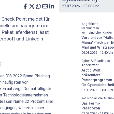
27.07.2026 - 09:00 Uhr
 Check Point meldet für
Angebliche
inelle am häufigsten im
Nachrichten
Paketlieferdienst lässt
vermeintlicher Kinder
Vorsicht vor "Hallo
icrosoft und Linkedin
Mama"-Trick per E
Mail und Whatsapp
06.08.2026 - 16:40
Uhr
Cyber AI Readiness
)
Accelerator
Arctic Wolf
präsentiert
nen "Q3 2022 Brand Phishing
Partnerprogramm
am häufigsten von
für Cybersicherheit
en aufzeigt. Der auffälligste
07.08.2026 - 14:33
Uhr
er Technologieunternehmen
Wo sind all die Aliens
 dessen Name 22 Prozent aller
Das Fermi-
engingen, wie es in einer
Paradoxon
07.08.2026 - 11:00
Uhr