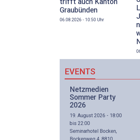
trifft auch Kanton
L
Graubünden
J
Uhr
06.08.2026 - 10:50
n
w
N
0
EVENTS
Netzwerk- und
Netzmedien
Internettechnologie
Sommer Party
Aufbaukurs
2026
(Präsenzkurs)
19. August 2026 - 18:00
8. November 2026 - 8:30
bis 22:00
is 17:00
Seminarhotel Bocken,
lltron AG
Bockenweg 4, 8810