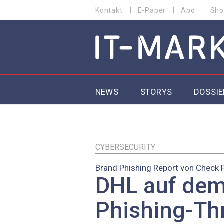
Direkt
Kontakt
E-Paper
Abo
Sho
HEADER
zum
MENU
Inhalt
MAIN NAVIGATION
NEWS
STORYS
DOSSIE
IoT
5G
CYBERSECURITY
Brand Phishing Report von Check 
Secur
DHL auf dem
EU-D
Phishing-Th