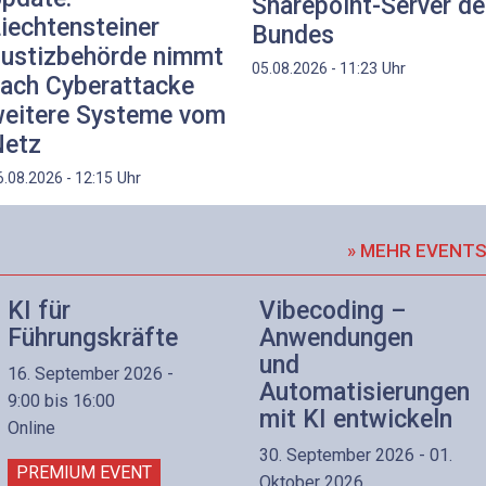
Sharepoint-Server d
iechtensteiner
Bundes
ustizbehörde nimmt
Uhr
05.08.2026 - 11:23
ach Cyberattacke
eitere Systeme vom
etz
Uhr
6.08.2026 - 12:15
» MEHR EVENT
KI für
Vibecoding –
Führungskräfte
Anwendungen
und
16. September 2026 -
Automatisierungen
9:00 bis 16:00
mit KI entwickeln
Online
30. September 2026 - 01.
PREMIUM EVENT
Oktober 2026