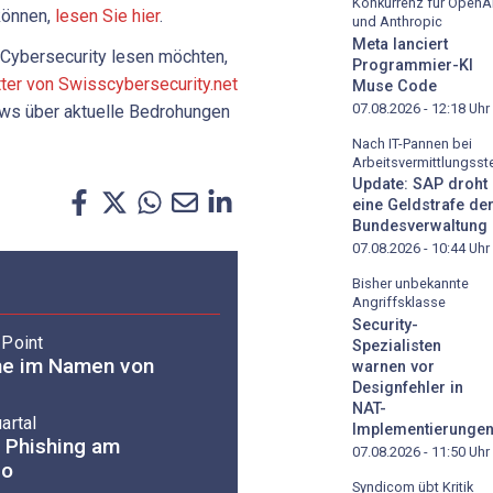
Konkurrenz für OpenA
können,
lesen Sie hier
.
und Anthropic
Meta lanciert
Cybersecurity lesen möchten,
Programmier-KI
tter von Swisscybersecurity.net
Muse Code
07.08.2026 - 12:18
Uhr
News über aktuelle Bedrohungen
Nach IT-Pannen bei
Arbeitsvermittlungsste
Update: SAP droht
eine Geldstrafe de
Bundesverwaltung
07.08.2026 - 10:44
Uhr
Bisher unbekannte
Angriffsklasse
Security-
 Point
Spezialisten
che im Namen von
warnen vor
Designfehler in
NAT-
artal
Implementierunge
 Phishing am
07.08.2026 - 11:50
Uhr
go
Syndicom übt Kritik