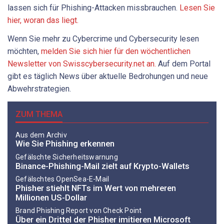
lassen sich für Phishing-Attacken missbrauchen.
Lesen Sie
hier, woran das liegt.
Wenn Sie mehr zu Cybercrime und Cybersecurity lesen
möchten,
melden Sie sich hier für den wöchentlichen
Newsletter von Swisscybersecurity.net an.
Auf dem Portal
gibt es täglich News über aktuelle Bedrohungen und neue
Abwehrstrategien.
ZUM THEMA
Aus dem Archiv
Wie Sie Phishing erkennen
Gefälschte Sicherheitswarnung
Binance-Phishing-Mail zielt auf Krypto-Wallets
Gefälschtes OpenSea-E-Mail
Phisher stiehlt NFTs im Wert von mehreren
Millionen US-Dollar
Brand Phishing Report von Check Point
Über ein Drittel der Phisher imitieren Microsoft