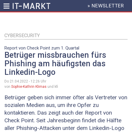
» NEWSLETTER
HEADER
MENU
Direkt
zum
Inhalt
CYBERSECURITY
Report von Check Point zum 1. Quartal
Betrüger missbrauchen fürs
Phishing am häufigsten das
Linkedin-Logo
Do 21.04.2022 - 12:26
Uhr
von
Sophie-Kathrin Klimas
und kfi
Betrüger geben sich immer öfter als Vertreter von
sozialen Medien aus, um ihre Opfer zu
kontaktieren. Das zeigt auch der Report von
Check Point. Seit Jahresbeginn findet die Hälfte
aller Phishing-Attacken unter dem Linkedin-Logo