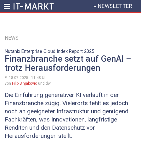
» NEWSLETTER
HEADER
MENU
Direkt
zum
Inhalt
NEWS
Nutanix Enterprise Cloud Index Report 2025
Finanzbranche setzt auf GenAI –
trotz Herausforderungen
Fr 18.07.2025 - 11:48
Uhr
von
Filip Sinjakovic
und dwi
Die Einführung generativer KI verläuft in der
Finanzbranche zügig. Vielerorts fehlt es jedoch
noch an geeigneter Infrastruktur und genügend
Fachkräften, was Innovationen, langfristige
Renditen und den Datenschutz vor
Herausforderungen stellt.