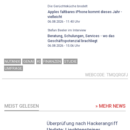
Die Gerüchteküche brodelt
Apples faltbares iPhone kommt dieses Jahr -
vielleicht
06.08.2026 - 11:40
Uhr
Stefan Beeler im Interview
Beratung, Schulungen, Services - wo das
Geschäftspotenzial brachliegt
06.08.2026 - 15:06
Uhr
NUTANIX
GENAI
KI
FINANZEN
STUDIE
UMFRAGE
WEBCODE
TMQQRGFJ
MEIST GELESEN
» MEHR NEWS
Überprüfung nach Hackerangriff
Update: Liechtensteiner