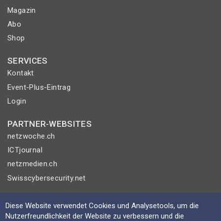
Magazin
Abo
Shop
SERVICES
Kontakt
Event-Plus-Eintrag
Login
PARTNER-WEBSITES
netzwoche.ch
ICTjournal
netzmedien.ch
Swisscybersecurity.net
© NETZMEDIEN AG 2026
Diese Website verwendet Cookies und Analysetools, um die
Impressum
Nutzerfreundlichkeit der Website zu verbessern und die