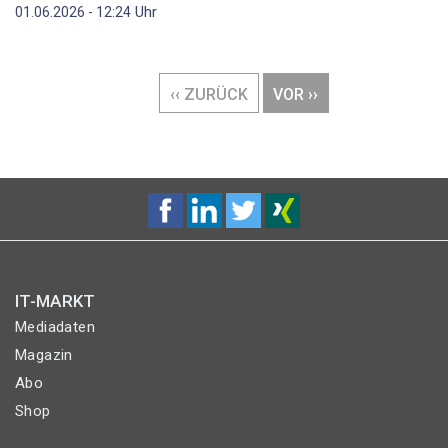
Uhr
01.06.2026 - 12:24
Seitennummerierung
VORHERIGE
‹‹ ZURÜCK
NÄCHSTE
VOR ››
SEITE
SEITE
IT-MARKT
Mediadaten
Magazin
Abo
Shop