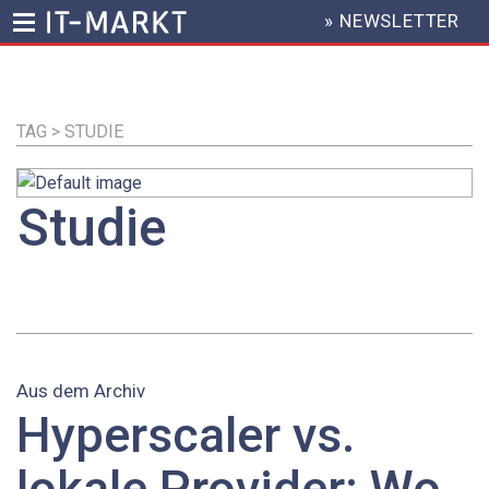
» NEWSLETTER
HEADER
MENU
Direkt
zum
Inhalt
TAG > STUDIE
Studie
Aus dem Archiv
Hyperscaler vs.
lokale Provider: Wo