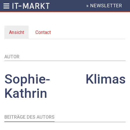
» NEWSLETTER
HEADER
MENU
Direkt
zum
Ansicht
(aktiver
Contact
Inhalt
Primary
Reiter)
tabs
AUTOR
Sophie-
Klimas
Kathrin
BEITRÄGE DES AUTORS