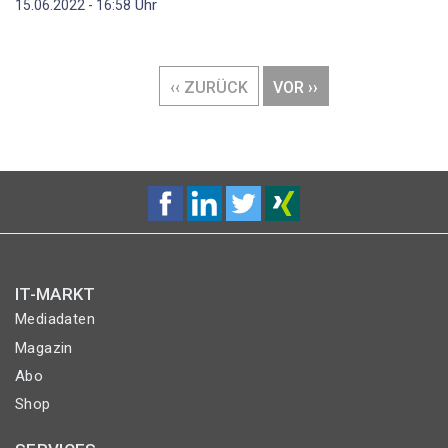
Uhr
15.06.2022 - 16:58
Seitennummerierung
VORHERIGE
‹‹ ZURÜCK
NÄCHSTE
VOR ››
SEITE
SEITE
IT-MARKT
Mediadaten
Magazin
Abo
Shop