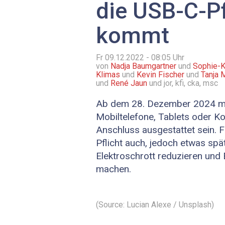
die USB-C-Pf
kommt
Fr 09.12.2022 - 08:05
Uhr
von
Nadja Baumgartner
und
Sophie-K
Klimas
und
Kevin Fischer
und
Tanja 
und
René Jaun
und jor, kfi, cka, msc
Ab dem 28. Dezember 2024 mü
Mobiltelefone, Tablets oder K
Anschluss ausgestattet sein. 
Pflicht auch, jedoch etwas spät
Elektroschrott reduzieren und 
machen.
(Source: Lucian Alexe / Unsplash)