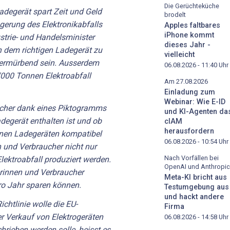
Die Gerüchteküche
adegerät spart Zeit und Geld
brodelt
gerung des Elektronikabfalls
Apples faltbares
iPhone kommt
ustrie- und Handelsminister
dieses Jahr -
h dem richtigen Ladegerät zu
vielleicht
zermürbend sein. Ausserdem
06.08.2026 - 11:40
Uhr
'000 Tonnen Elektroabfall
Am 27.08.2026
Einladung zum
Webinar: Wie E-ID
aucher dank eines Piktogramms
und KI-Agenten da
degerät enthalten ist und ob
cIAM
herausfordern
enen Ladegeräten kompatibel
06.08.2026 - 10:54
Uhr
n und Verbraucher nicht nur
Nach Vorfällen bei
lektroabfall produziert werden.
OpenAI und Anthropic
erinnen und Verbraucher
Meta-KI bricht aus
ro Jahr sparen können.
Testumgebung aus
und hackt andere
ichtlinie wolle die EU-
Firma
r Verkauf von Elektrogeräten
06.08.2026 - 14:58
Uhr
hrieben werden solle, heisst es