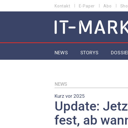
Direkt
Kontakt
E-Paper
Abo
Sho
HEADER
zum
MENU
Inhalt
MAIN NAVIGATION
NEWS
STORYS
DOSSIE
IoT
5G
NEWS
Kurz vor 2025
Secur
Update: Jetz
EU-D
fest, ab wan