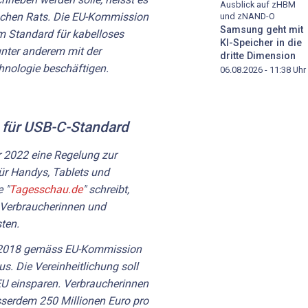
Ausblick auf zHBM
ischen Rats. Die EU-Kommission
und zNAND-O
Samsung geht mit
m Standard für kabelloses
KI-Speicher in die
nter anderem mit der
dritte Dimension
hnologie beschäftigen.
06.08.2026 - 11:38
Uhr
 für USB-C-Standard
 2022 eine Regelung zur
für Handys, Tablets und
 "
Tagesschau.de
" schreibt,
d Verbraucherinnen und
ten.
 2018 gemäss EU-Kommission
s. Die Vereinheitlichung soll
EU einsparen. Verbraucherinnen
sserdem 250 Millionen Euro pro