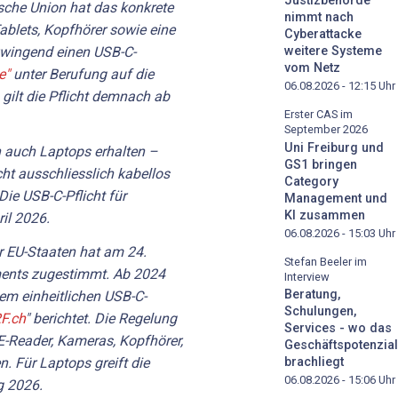
Justizbehörde
sche Union hat das konkrete
nimmt nach
blets, Kopfhörer sowie eine
Cyberattacke
 zwingend einen USB-C-
weitere Systeme
vom Netz
e"
unter Berufung auf die
06.08.2026 - 12:15
Uhr
, gilt die Pflicht demnach ab
Erster CAS im
September 2026
Uni Freiburg und
auch Laptops erhalten –
GS1 bringen
ht ausschliesslich kabellos
Category
ie USB-C-Pflicht für
Management und
KI zusammen
il 2026.
06.08.2026 - 15:03
Uhr
r EU-Staaten hat am 24.
Stefan Beeler im
ments zugestimmt. Ab 2024
Interview
Beratung,
em einheitlichen USB-C-
Schulungen,
F.ch
" berichtet. Die Regelung
Services - wo das
 E-Reader, Kameras, Kopfhörer,
Geschäftspotenzial
. Für Laptops greift die
brachliegt
06.08.2026 - 15:06
Uhr
g 2026.