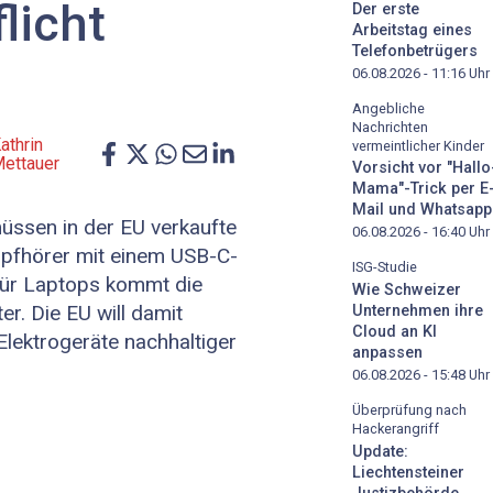
licht
Der erste
Arbeitstag eines
Telefonbetrügers
06.08.2026 - 11:16
Uhr
Angebliche
Nachrichten
athrin
vermeintlicher Kinder
Mettauer
Vorsicht vor "Hallo
Mama"-Trick per E
Mail und Whatsapp
ssen in der EU verkaufte
06.08.2026 - 16:40
Uhr
opfhörer mit einem USB-C-
ISG-Studie
Für Laptops kommt die
Wie Schweizer
er. Die EU will damit
Unternehmen ihre
Cloud an KI
Elektrogeräte nachhaltiger
anpassen
06.08.2026 - 15:48
Uhr
Überprüfung nach
Hackerangriff
Update:
Liechtensteiner