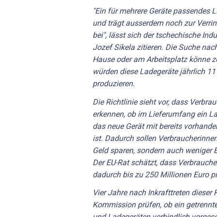
"Ein für mehrere Geräte passendes L
und trägt ausserdem noch zur Verrin
bei", lässt sich der tschechische Ind
Jozef Sikela zitieren. Die Suche nac
Hause oder am Arbeitsplatz könne 
würden diese Ladegeräte jährlich 11
produzieren.
Die Richtlinie sieht vor, dass Verbr
erkennen, ob im Lieferumfang ein La
das neue Gerät mit bereits vorhand
ist. Dadurch sollen Verbraucherinne
Geld sparen, sondern auch weniger E
Der EU-Rat schätzt, dass Verbrauch
dadurch bis zu 250 Millionen Euro p
Vier Jahre nach Inkrafttreten dieser R
Kommission prüfen, ob ein getrennte
und Ladegeräten verbindlich vorgesc