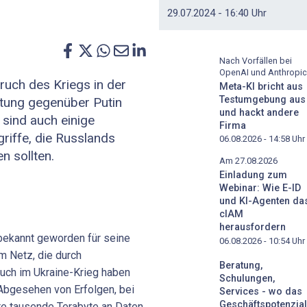
29.07.2024 - 16:40 Uhr
Nach Vorfällen bei
OpenAI und Anthropic
uch des Kriegs in der
Meta-KI bricht aus
Testumgebung aus
ltung gegenüber Putin
und hackt andere
 sind auch einige
Firma
riffe, die Russlands
06.08.2026 - 14:58
Uhr
n sollten.
Am 27.08.2026
Einladung zum
Webinar: Wie E-ID
und KI-Agenten da
cIAM
herausfordern
bekannt geworden für seine
06.08.2026 - 10:54
Uhr
 Netz, die durch
Beratung,
uch im Ukraine-Krieg haben
Schulungen,
 Abgesehen von Erfolgen, bei
Services - wo das
Geschäftspotenzial
re tausende Terabyte an Daten