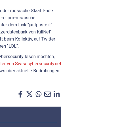
r der russische Staat. Ende
ere, pro-russische
ter dem Link "justpaste.it"
zerdatenbank von KillNet".
t beim Kollektiv, auf Twitter
ben "LOL".
bersecurity lesen möchten,
tter von Swisscybersecurity.net
News über aktuelle Bedrohungen