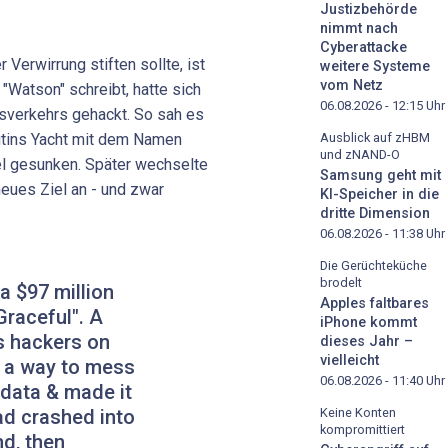
Justizbehörde
nimmt nach
Cyberattacke
r Verwirrung stiften sollte, ist
weitere Systeme
vom Netz
 "Watson" schreibt, hatte sich
06.08.2026 - 12:15
Uhr
fsverkehrs gehackt. So sah es
Ausblick auf zHBM
Putins Yacht mit dem Namen
und zNAND-O
sel gesunken. Später wechselte
Samsung geht mit
eues Ziel an - und zwar
KI-Speicher in die
dritte Dimension
06.08.2026 - 11:38
Uhr
Die Gerüchteküche
brodelt
a $97 million
Apples faltbares
Graceful". A
iPhone kommt
 hackers on
dieses Jahr –
vielleicht
t a way to mess
06.08.2026 - 11:40
Uhr
 data & made it
Keine Konten
had crashed into
kompromittiert
nd, then