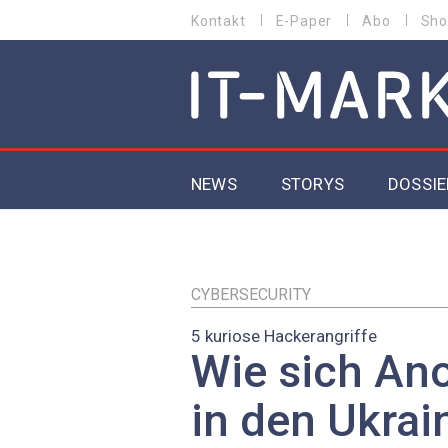
Direkt
Kontakt
E-Paper
Abo
Sho
HEADER
zum
MENU
Inhalt
MAIN NAVIGATION
NEWS
STORYS
DOSSIE
IoT
5G
CYBERSECURITY
5 kuriose Hackerangriffe
Secur
Wie sich A
EU-D
in den Ukrai