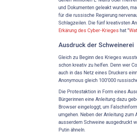
und Dokumenten geleakt wurden, mach
für die russische Regierung nervena
Schlagzeilen. Die fünf kreativsten A
Erkärung des Cyber-Krieges
hat "
Wat
Ausdruck der Schweinerei
Gleich zu Beginn des Krieges wusste
schon kreativ zu helfen. Denn wer C
auch in das Netz eines Druckers einn
Anonymous gleich 100’000 russische
Die Protestaktion in Form eines Aus
Bürgerinnen eine Anleitung dazu gebe
Browser eingeloggt, um Falschinfor
umgehen. Neben der Anleitung zum A
ausserdem Schweine ausgedruckt word
Putin ähneln.