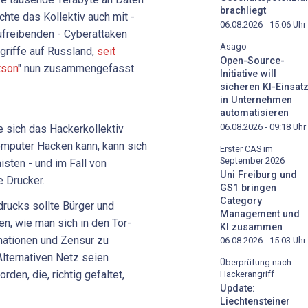
brachliegt
te das Kollektiv auch mit -
06.08.2026 - 15:06
Uhr
ufreibenden - Cyberattaken
Asago
ngriffe auf Russland,
seit
Open-Source-
son
" nun zusammengefasst.
Initiative will
sicheren KI-Einsat
in Unternehmen
automatisieren
06.08.2026 - 09:18
Uhr
 sich das Hackerkollektiv
omputer Hacken kann, kann sich
Erster CAS im
September 2026
isten - und im Fall von
Uni Freiburg und
 Drucker.
GS1 bringen
Category
drucks sollte Bürger und
Management und
n, wie man sich in den Tor-
KI zusammen
mationen und Zensur zu
06.08.2026 - 15:03
Uhr
lternativen Netz seien
Überprüfung nach
en, die, richtig gefaltet,
Hackerangriff
Update:
Liechtensteiner