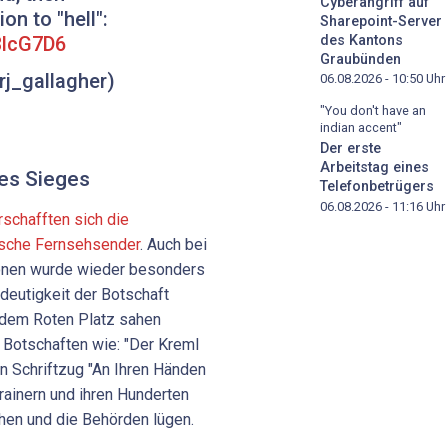
Cyberangriff auf
on to "hell":
Sharepoint-Server
des Kantons
3lcG7D6
Graubünden
rj_gallagher)
06.08.2026 - 10:50
Uhr
"You don't have an
indian accent"
Der erste
Arbeitstag eines
des Sieges
Telefonbetrügers
06.08.2026 - 11:16
Uhr
rschafften sich die
ische Fernsehsender
. Auch bei
ionen wurde wieder besonders
ideutigkeit der Botschaft
f dem Roten Platz sahen
 Botschaften wie: "Der Kreml
n Schriftzug "An Ihren Händen
rainern und ihren Hunderten
hen und die Behörden lügen.