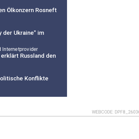
en Ölkonzern Rosneft
 der Ukraine" im
Internetprovider
erklärt Russland den
litische Konflikte
WEBCODE
DPF8_2603