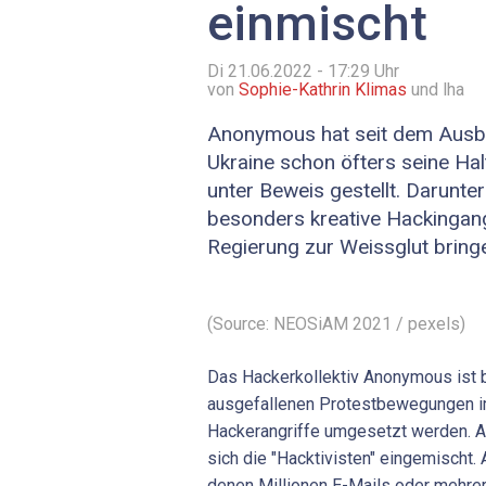
einmischt
Di 21.06.2022 - 17:29
Uhr
von
Sophie-Kathrin Klimas
und lha
Anonymous hat seit dem Ausbr
Ukraine schon öfters seine Ha
unter Beweis gestellt. Darunter
besonders kreative Hackingang
Regierung zur Weissglut bringe
(Source: NEOSiAM 2021 / pexels)
Das Hackerkollektiv Anonymous ist 
ausgefallenen Protestbewegungen im
Hackerangriffe umgesetzt werden. A
sich die "Hacktivisten" eingemischt.
denen Millionen E-Mails oder mehre