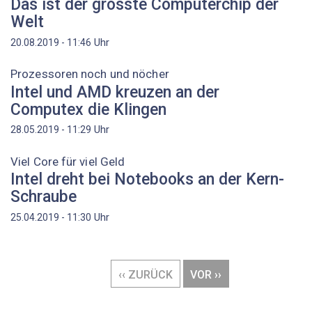
Das ist der grösste Computerchip der
Welt
Uhr
20.08.2019 - 11:46
Prozessoren noch und nöcher
Intel und AMD kreuzen an der
Computex die Klingen
Uhr
28.05.2019 - 11:29
Viel Core für viel Geld
Intel dreht bei Notebooks an der Kern-
Schraube
Uhr
25.04.2019 - 11:30
Seitennummerierung
VORHERIGE
‹‹ ZURÜCK
NÄCHSTE
VOR ››
SEITE
SEITE