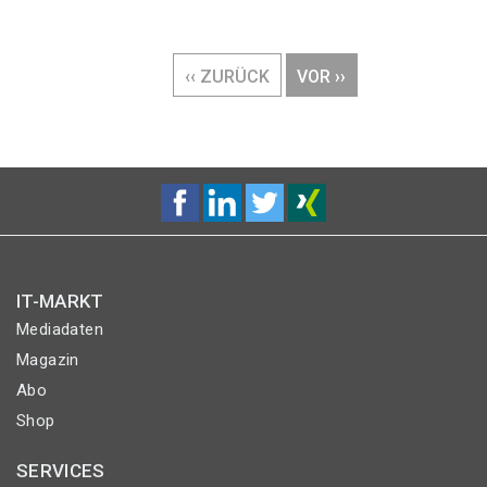
Seitennummerierung
VORHERIGE
‹‹ ZURÜCK
NÄCHSTE
VOR ››
SEITE
SEITE
IT-MARKT
Mediadaten
Magazin
Abo
Shop
SERVICES