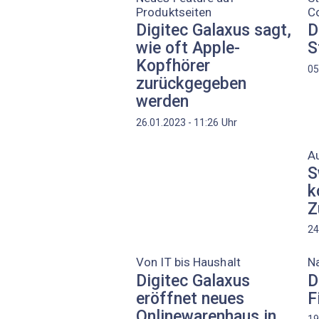
Produktseiten
C
Digitec Galaxus sagt,
D
wie oft Apple-
S
Kopfhörer
05
zurückgegeben
werden
Uhr
26.01.2023 - 11:26
Au
S
k
Z
24
Von IT bis Haushalt
Na
Digitec Galaxus
D
eröffnet neues
F
Onlinewarenhaus in
19