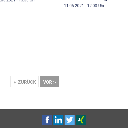
Uhr
11.05.2021 - 12:00
VORHERIGE
‹‹ ZURÜCK
NÄCHSTE
VOR ››
SEITE
SEITE