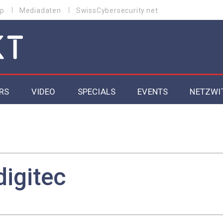
p
Mediadaten
SwissCybersecurity.net
RS
VIDEO
SPECIALS
EVENTS
NETZWI
Datacenter 2026
Cybersecurity 2026
ity
Cloud & Managed Services 2026
digitec
SGVO
Artificial Intelligence 2025