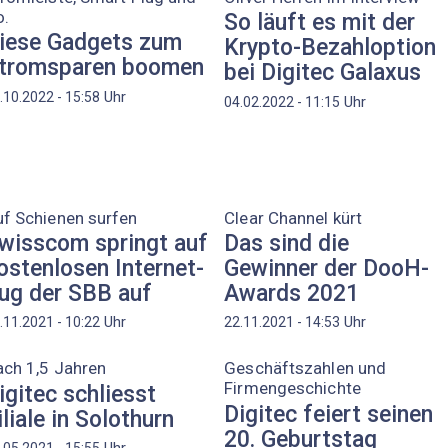
o.
So läuft es mit der
iese Gadgets zum
Krypto-Bezahloption
tromsparen boomen
bei Digitec Galaxus
Uhr
.10.2022 - 15:58
Uhr
04.02.2022 - 11:15
f Schienen surfen
Clear Channel kürt
wisscom springt auf
Das sind die
ostenlosen Internet-
Gewinner der DooH-
ug der SBB auf
Awards 2021
Uhr
Uhr
.11.2021 - 10:22
22.11.2021 - 14:53
ch 1,5 Jahren
Geschäftszahlen und
Firmengeschichte
igitec schliesst
Digitec feiert seinen
iliale in Solothurn
20. Geburtstag
Uhr
.05.2021 - 15:55