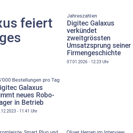
Jahreszahlen
us feiert
Digitec Galaxus
verkündet
iges
zweitgrössten
Umsatzsprung seiner
Firmengeschichte
Uhr
07.01.2026 - 12:23
'000 Bestellungen pro Tag
igitec Galaxus
immt neues Robo-
ager in Betrieb
Uhr
.12.2023 - 11:41
romleiste, Smart Plug und
Oliver Herren im Interview