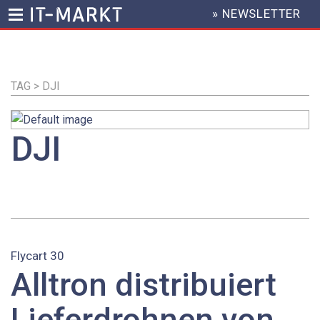
» NEWSLETTER
HEADER
MENU
Direkt
zum
Inhalt
TAG > DJI
DJI
Flycart 30
Alltron distribuiert
Lieferdrohnen von