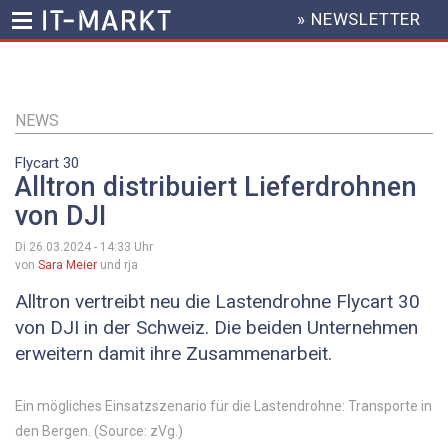
» NEWSLETTER
HEADER
MENU
Direkt
zum
Inhalt
NEWS
Flycart 30
Alltron distribuiert Lieferdrohnen
von DJI
Di 26.03.2024 - 14:33
Uhr
von
Sara Meier
und rja
Alltron vertreibt neu die Lastendrohne Flycart 30
von DJI in der Schweiz. Die beiden Unternehmen
erweitern damit ihre Zusammenarbeit.
Ein mögliches Einsatzszenario für die Lastendrohne: Transporte in
den Bergen. (Source: zVg.)