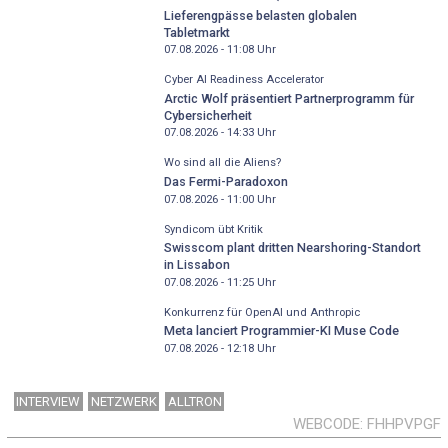
Lieferengpässe belasten globalen
Tabletmarkt
07.08.2026 - 11:08
Uhr
Cyber AI Readiness Accelerator
Arctic Wolf präsentiert Partnerprogramm für
Cybersicherheit
07.08.2026 - 14:33
Uhr
Wo sind all die Aliens?
Das Fermi-Paradoxon
07.08.2026 - 11:00
Uhr
Syndicom übt Kritik
Swisscom plant dritten Nearshoring-Standort
in Lissabon
07.08.2026 - 11:25
Uhr
Konkurrenz für OpenAI und Anthropic
Meta lanciert Programmier-KI Muse Code
07.08.2026 - 12:18
Uhr
INTERVIEW
NETZWERK
ALLTRON
WEBCODE
FHHPVPGF