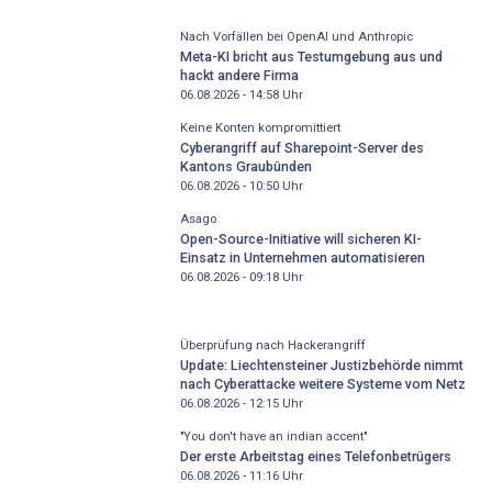
Nach Vorfällen bei OpenAI und Anthropic
Meta-KI bricht aus Testumgebung aus und
hackt andere Firma
06.08.2026 - 14:58
Uhr
Keine Konten kompromittiert
Cyberangriff auf Sharepoint-Server des
Kantons Graubünden
06.08.2026 - 10:50
Uhr
Asago
Open-Source-Initiative will sicheren KI-
Einsatz in Unternehmen automatisieren
06.08.2026 - 09:18
Uhr
Überprüfung nach Hackerangriff
Update: Liechtensteiner Justizbehörde nimmt
nach Cyberattacke weitere Systeme vom Netz
06.08.2026 - 12:15
Uhr
"You don't have an indian accent"
Der erste Arbeitstag eines Telefonbetrügers
06.08.2026 - 11:16
Uhr