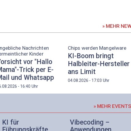
» MEHR NE
ngebliche Nachrichten
Chips werden Mangelware
ermeintlicher Kinder
KI-Boom bringt
orsicht vor "Hallo
Halbleiter-Hersteller
ama"-Trick per E-
ans Limit
ail und Whatsapp
Uhr
04.08.2026 - 17:03
Uhr
6.08.2026 - 16:40
» MEHR EVENT
KI für
Vibecoding –
Führungskräfte
Anwendungen