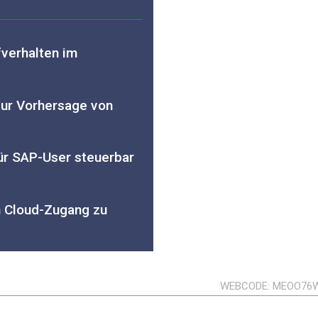
fverhalten im
zur Vorhersage von
für SAP-User steuerbar
n Cloud-Zugang zu
WEBCODE
MEOO76