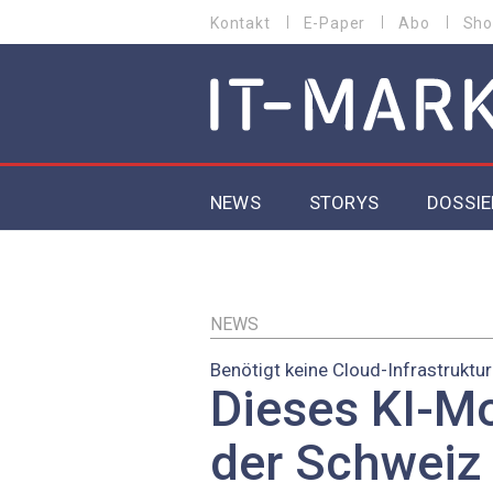
Direkt
Kontakt
E-Paper
Abo
Sho
HEADER
zum
MENU
Inhalt
MAIN NAVIGATION
NEWS
STORYS
DOSSIE
IoT
5G
NEWS
Benötigt keine Cloud-Infrastruktur
Secur
Dieses KI-Mo
EU-D
der Schweiz 