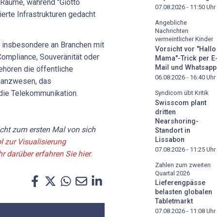
Räume, während "Giotto
07.08.2026 - 11:50
Uhr
erte Infrastrukturen gedacht
Angebliche
Nachrichten
vermeintlicher Kinder
ng insbesondere an Branchen mit
Vorsicht vor "Hallo
Compliance, Souveränität oder
Mama"-Trick per E
Mail und Whatsapp
ehören die öffentliche
06.08.2026 - 16:40
Uhr
inanzwesen, das
die Telekommunikation.
Syndicom übt Kritik
Swisscom plant
dritten
Nearshoring-
icht zum ersten Mal von sich
Standort in
Lissabon
l zur Visualisierung
07.08.2026 - 11:25
Uhr
 darüber erfahren Sie hier
.
Zahlen zum zweiten
Quartal 2026
Lieferengpässe
belasten globalen
Tabletmarkt
07.08.2026 - 11:08
Uhr