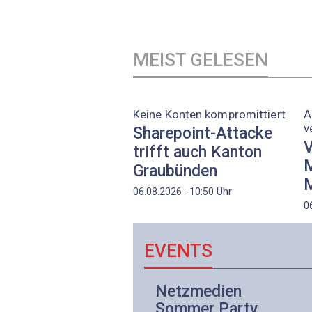
MEIST GELESEN
Keine Konten kompromittiert
A
v
Sharepoint-Attacke
V
trifft auch Kanton
M
Graubünden
M
Uhr
06.08.2026 - 10:50
0
EVENTS
Netzwerk- und
Netzmedien
Internettechnologie
Sommer Party