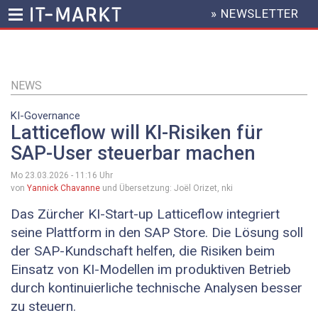
» NEWSLETTER
HEADER
MENU
Direkt
zum
Inhalt
NEWS
KI-Governance
Latticeflow will KI-Risiken für
SAP-User steuerbar machen
Mo 23.03.2026 - 11:16
Uhr
von
Yannick Chavanne
und Übersetzung: Joël Orizet, nki
Das Zürcher KI-Start-up Latticeflow integriert
seine Plattform in den SAP Store. Die Lösung soll
der SAP-Kundschaft helfen, die Risiken beim
Einsatz von KI-Modellen im produktiven Betrieb
durch kontinuierliche technische Analysen besser
zu steuern.