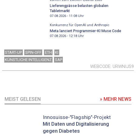
Lieferengpässe belasten globalen
Tabletmarkt
07.08.2026 - 11:08
Uhr
Konkurrenz für OpenAI und Anthropic
Meta lanciert Programmier-KI Muse Code
07.08.2026 - 12:18
Uhr
START-UP
SPIN-OFF
ETH
KI
KÜNSTLICHE INTELLIGENZ
SAP
WEBCODE
URWNIJS9
MEIST GELESEN
» MEHR NEWS
Innosuisse-"Flagship"-Projekt
Mit Daten und Digitalisierung
gegen Diabetes