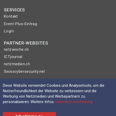
SERVICES
Kontakt
Event-Plus-Eintrag
Login
PARTNER-WEBSITES
netzwoche.ch
ICTjournal
netzmedien.ch
Swisscybersecurity.net
© NETZMEDIEN AG 2026
Diese Website verwendet Cookies und Analysetools, um die
Impressum
Nutzerfreundlichkeit der Website zu verbessern und die
Werbung von Netzmedien und Werbepartnern zu
AGB
personalisieren. Weitere Infos:
Datenschutzerklärung
Nutzungsbestimmungen
Datenschutzerklärung