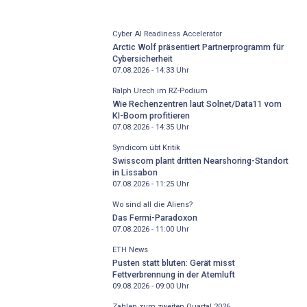
Cyber AI Readiness Accelerator
Arctic Wolf präsentiert Partnerprogramm für
Cybersicherheit
07.08.2026 - 14:33
Uhr
Ralph Urech im RZ-Podium
Wie Rechenzentren laut Solnet/Data11 vom
KI-Boom profitieren
07.08.2026 - 14:35
Uhr
Syndicom übt Kritik
Swisscom plant dritten Nearshoring-Standort
in Lissabon
07.08.2026 - 11:25
Uhr
Wo sind all die Aliens?
Das Fermi-Paradoxon
07.08.2026 - 11:00
Uhr
ETH News
Pusten statt bluten: Gerät misst
Fettverbrennung in der Atemluft
09.08.2026 - 09:00
Uhr
Zahlen zum zweiten Quartal 2026