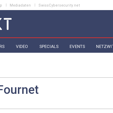
p
Mediadaten
SwissCybersecurity.net
RS
VIDEO
SPECIALS
EVENTS
NETZWI
Datacenter 2026
Cybersecurity 2026
ity
Cloud & Managed Services 2026
Fournet
SGVO
Artificial Intelligence 2025