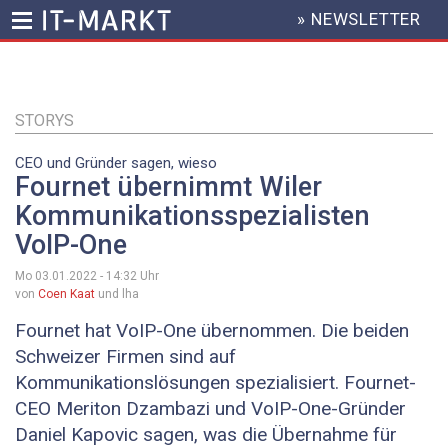
» NEWSLETTER
HEADER
MENU
Direkt
zum
Inhalt
STORYS
CEO und Gründer sagen, wieso
Fournet übernimmt Wiler
Kommunikationsspezialisten
VoIP-One
Mo 03.01.2022 - 14:32
Uhr
von
Coen Kaat
und lha
Fournet hat VoIP-One übernommen. Die beiden
Schweizer Firmen sind auf
Kommunikationslösungen spezialisiert. Fournet-
CEO Meriton Dzambazi und VoIP-One-Gründer
Daniel Kapovic sagen, was die Übernahme für