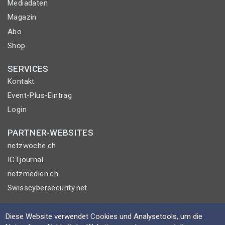
Mediadaten
Magazin
Abo
Shop
SERVICES
Kontakt
Event-Plus-Eintrag
Login
PARTNER-WEBSITES
netzwoche.ch
ICTjournal
netzmedien.ch
Swisscybersecurity.net
© NETZMEDIEN AG 2026
Diese Website verwendet Cookies und Analysetools, um die
Impressum