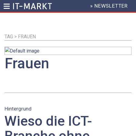
» NEWSLETTER
HEADER
MENU
Direkt
zum
Inhalt
TAG > FRAUEN
Frauen
Hintergrund
Wieso die ICT-
Branche ohne