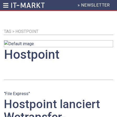
» NEWSLETTER
HEADER
MENU
Direkt
zum
Inhalt
TAG > HOSTPOINT
Hostpoint
"File Express"
Hostpoint lanciert
Wetransfer-