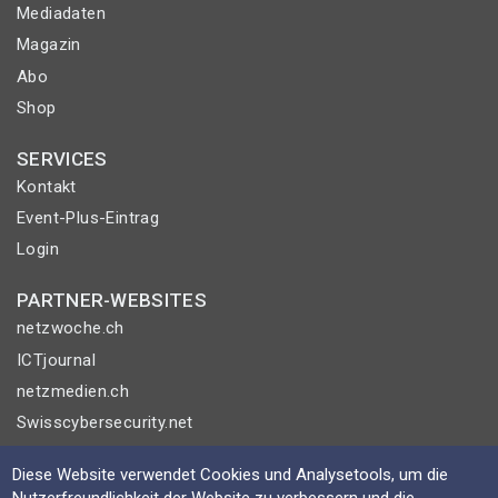
Mediadaten
Magazin
Abo
Shop
SERVICES
Kontakt
Event-Plus-Eintrag
Login
PARTNER-WEBSITES
netzwoche.ch
ICTjournal
netzmedien.ch
Swisscybersecurity.net
© NETZMEDIEN AG 2026
Diese Website verwendet Cookies und Analysetools, um die