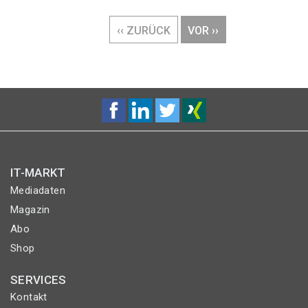
Seitennummerierung
VORHERIGE
‹‹ ZURÜCK
NÄCHSTE
VOR ››
SEITE
SEITE
IT-MARKT
Mediadaten
Magazin
Abo
Shop
SERVICES
Kontakt