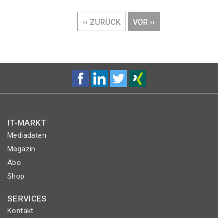
Seitennummerierung
VORHERIGE
‹‹ ZURÜCK
NÄCHSTE
VOR ››
SEITE
SEITE
IT-MARKT
Mediadaten
Magazin
Abo
Shop
SERVICES
Kontakt