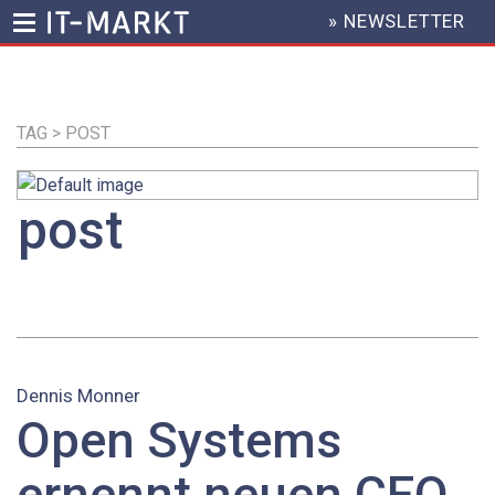
» NEWSLETTER
HEADER
MENU
Direkt
zum
Inhalt
TAG > POST
post
Dennis Monner
Open Systems
ernennt neuen CEO