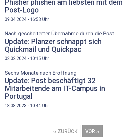
Phisher phishen am liebsten mit dem
Post-Logo
Uhr
09.04.2024 - 16:53
Nach gescheiterter Übernahme durch die Post
Update: Planzer schnappt sich
Quickmail und Quickpac
Uhr
02.02.2024 - 10:15
Sechs Monate nach Eröffnung
Update: Post beschäftigt 32
Mitarbeitende am IT-Campus in
Portugal
Uhr
18.08.2023 - 10:44
Seitennummerierung
VORHERIGE
‹‹ ZURÜCK
NÄCHSTE
VOR ››
SEITE
SEITE