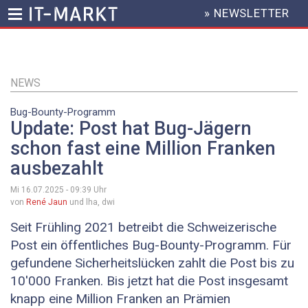
» NEWSLETTER
HEADER
MENU
Direkt
zum
Inhalt
NEWS
Bug-Bounty-Programm
Update: Post hat Bug-Jägern
schon fast eine Million Franken
ausbezahlt
Mi 16.07.2025 - 09:39
Uhr
von
René Jaun
und lha, dwi
Seit Frühling 2021 betreibt die Schweizerische
Post ein öffentliches Bug-Bounty-Programm. Für
gefundene Sicherheitslücken zahlt die Post bis zu
10'000 Franken. Bis jetzt hat die Post insgesamt
knapp eine Million Franken an Prämien