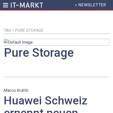
» NEWSLETTER
HEADER
MENU
Direkt
zum
Inhalt
TAG > PURE STORAGE
Pure Storage
Marco Krättli
Huawei Schweiz
ernennt neuen