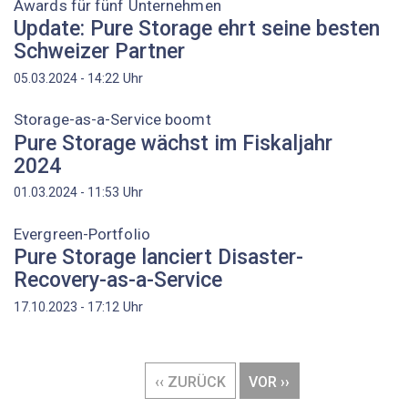
Awards für fünf Unternehmen
Update: Pure Storage ehrt seine besten
Schweizer Partner
Uhr
05.03.2024 - 14:22
Storage-as-a-Service boomt
Pure Storage wächst im Fiskaljahr
2024
Uhr
01.03.2024 - 11:53
Evergreen-Portfolio
Pure Storage lanciert Disaster-
Recovery-as-a-Service
Uhr
17.10.2023 - 17:12
Seitennummerierung
VORHERIGE
‹‹ ZURÜCK
NÄCHSTE
VOR ››
SEITE
SEITE