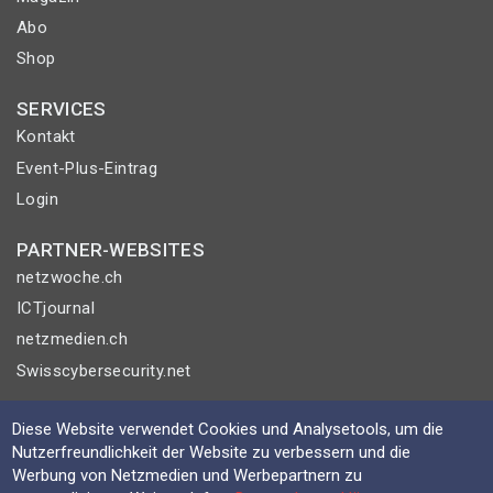
Abo
Shop
SERVICES
Kontakt
Event-Plus-Eintrag
Login
PARTNER-WEBSITES
netzwoche.ch
ICTjournal
netzmedien.ch
Swisscybersecurity.net
© NETZMEDIEN AG 2026
Diese Website verwendet Cookies und Analysetools, um die
Impressum
Nutzerfreundlichkeit der Website zu verbessern und die
Werbung von Netzmedien und Werbepartnern zu
AGB