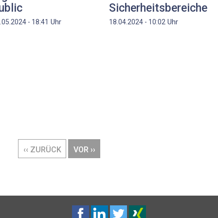
ublic
Sicherheitsbereiche
Uhr
Uhr
.05.2024 - 18:41
18.04.2024 - 10:02
VORHERIGE
‹‹ ZURÜCK
NÄCHSTE
VOR ››
SEITE
SEITE