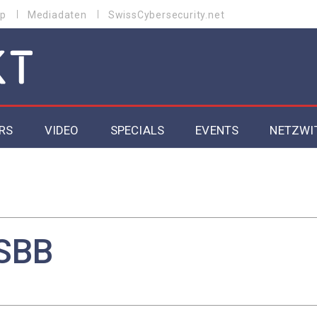
p
Mediadaten
SwissCybersecurity.net
RS
VIDEO
SPECIALS
EVENTS
NETZWI
Datacenter 2026
Cybersecurity 2026
ity
Cloud & Managed Services 2026
SBB
SGVO
Artificial Intelligence 2025