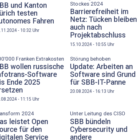
Stockes 2024
BB und Kanton
Barrierefreiheit im
ürich testen
Netz: Tücken bleiben
utonomes Fahren
auch nach
Uhr
.11.2024 - 10:32
Projektabschluss
Uhr
15.10.2024 - 10:55
00'000 Franken Extrakosten
Störung behoben
BB wollen russische
Update: Arbeiten an
nfotrans-Software
Software sind Grund
is Ende 2025
für SBB-IT-Panne
rsetzen
Uhr
20.08.2024 - 16:13
Uhr
.08.2024 - 11:15
ransform 2024
Unter Leitung des CISO
as leistet Open
SBB bündeln
ource für den
Cybersecurity und
igitalen Service
andere