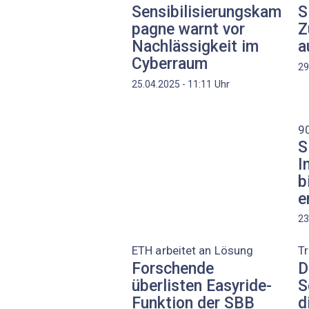
Sensibilisierungskam
S
pagne warnt vor
Z
Nachlässigkeit im
a
Cyberraum
29
Uhr
25.04.2025 - 11:11
9
S
I
b
e
23
ETH arbeitet an Lösung
T
Forschende
D
überlisten Easyride-
S
Funktion der SBB
d