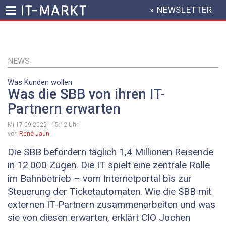
» NEWSLETTER
HEADER
MENU
Direkt
zum
Inhalt
NEWS
Was Kunden wollen
Was die SBB von ihren IT-
Partnern erwarten
Mi 17.09.2025 - 15:12
Uhr
von
René Jaun
Die SBB befördern täglich 1,4 Millionen Reisende
in 12 000 Zügen. Die IT spielt eine zentrale Rolle
im Bahn­betrieb – vom Internetportal bis zur
Steuerung der Ticketautomaten. Wie die SBB mit
externen ­IT-Partnern zusammenarbeiten und was
sie von diesen erwarten, erklärt CIO Jochen