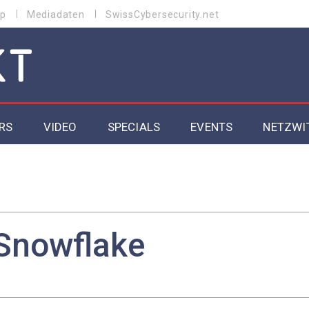
p
Mediadaten
SwissCybersecurity.net
RS
VIDEO
SPECIALS
EVENTS
NETZWI
Datacenter 2026
Cybersecurity 2026
ity
Cloud & Managed Services 2026
Snowflake
SGVO
Artificial Intelligence 2025