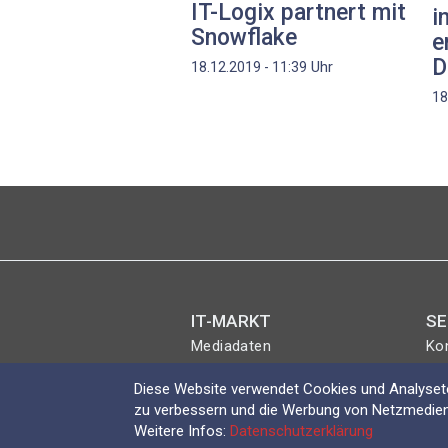
IT-Logix partnert mit
i
Snowflake
e
D
Uhr
18.12.2019 - 11:39
18
IT-MARKT
SE
Mediadaten
Ko
Magazin
Eve
Diese Website verwendet Cookies und Analyseto
Abo
Lo
zu verbessern und die Werbung von Netzmedien
Shop
Weitere Infos:
Datenschutzerklärung