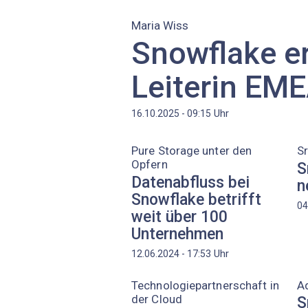
Maria Wiss
Snowflake e
Leiterin EM
Uhr
16.10.2025 - 09:15
Pure Storage unter den
S
Opfern
S
Datenabfluss bei
n
Snowflake betrifft
04
weit über 100
Unternehmen
Uhr
12.06.2024 - 17:53
Technologiepartnerschaft in
A
der Cloud
S