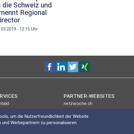
n die Schweiz und
rnennt Regional
irector
Uhr
.03.2019 - 12:15
RVICES
PARTNER-WEBSITES
ntakt
netzwoche.ch
nt-Plus-Eintrag
ICTjournal
ols, um die Nutzerfreundlichkeit der Website
gin
netzmedien.ch
 und Werbepartnern zu personalisieren.
Swisscybersecurity.net