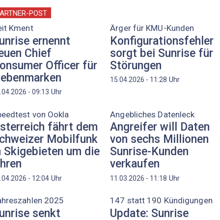
ARTNER-POST
eit Kment
Ärger für KMU-Kunden
unrise ernennt
Konfigurationsfehler
euen Chief
sorgt bei Sunrise für
onsumer Officer für
Störungen
ebenmarken
Uhr
15.04.2026 - 11:28
Uhr
.04.2026 - 09:13
peedtest von Ookla
Angebliches Datenleck
sterreich fährt dem
Angreifer will Daten
chweizer Mobilfunk
von sechs Millionen
n Skigebieten um die
Sunrise-Kunden
hren
verkaufen
Uhr
Uhr
.04.2026 - 12:04
11.03.2026 - 11:18
ahreszahlen 2025
147 statt 190 Kündigungen
unrise senkt
Update: Sunrise