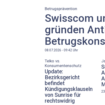
Betrugsprävention
Swisscom un
gründen Ant
Betrugskons
Uhr
08.07.2026 - 09:42
Telko vs.
J
Konsumentenschutz
S
Update:
A
Bezirksgericht
A
befindet
M
Kündigungsklauseln
23
von Sunrise für
rechtswidrig