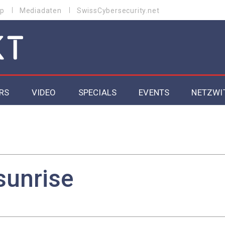
p
Mediadaten
SwissCybersecurity.net
RS
VIDEO
SPECIALS
EVENTS
NETZWI
Datacenter 2026
Cybersecurity 2026
ity
Cloud & Managed Services 2026
sunrise
SGVO
Artificial Intelligence 2025