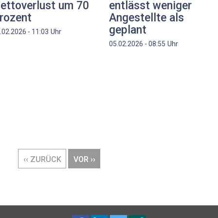
ettoverlust um 70
entlässt weniger
rozent
Angestellte als
geplant
Uhr
.02.2026 - 11:03
Uhr
05.02.2026 - 08:55
VORHERIGE
‹‹ ZURÜCK
NÄCHSTE
VOR ››
SEITE
SEITE