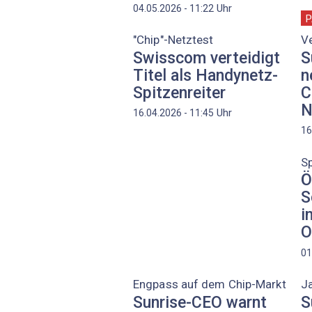
Uhr
04.05.2026 - 11:22
P
"Chip"-Netztest
V
Swisscom verteidigt
S
Titel als Handynetz-
n
Spitzenreiter
C
N
Uhr
16.04.2026 - 11:45
16
S
Ö
S
i
O
01
Engpass auf dem Chip-Markt
J
Sunrise-CEO warnt
S