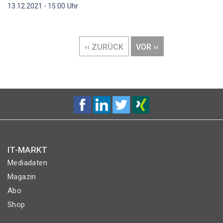
Uhr
13.12.2021 - 15:00
Seitennummerierung
VORHERIGE
‹‹ ZURÜCK
NÄCHSTE
VOR ››
SEITE
SEITE
IT-MARKT
Mediadaten
Magazin
Abo
Shop