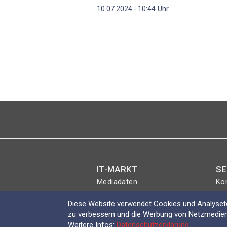
Uhr
10.07.2024 - 10:44
Seitennummerierung
IT-MARKT
SE
Mediadaten
Ko
Magazin
Eve
Diese Website verwendet Cookies und Analyseto
Abo
Lo
zu verbessern und die Werbung von Netzmedien
Shop
Weitere Infos:
Datenschutzerklärung