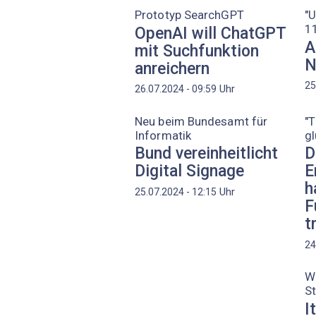
Prototyp SearchGPT
"U
11
OpenAI will ChatGPT
A
mit Suchfunktion
N
anreichern
25
Uhr
26.07.2024 - 09:59
Neu beim Bundesamt für
"T
Informatik
gl
Bund vereinheitlicht
D
Digital Signage
E
h
Uhr
25.07.2024 - 12:15
F
t
24
W
St
I