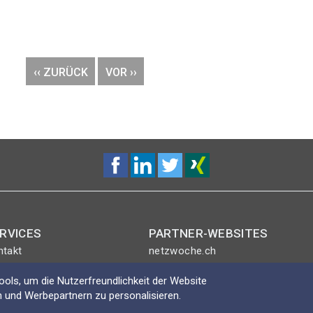
VORHERIGE
‹‹ ZURÜCK
NÄCHSTE
VOR ››
SEITE
SEITE
RVICES
PARTNER-WEBSITES
ntakt
netzwoche.ch
nt-Plus-Eintrag
ICTjournal
ols, um die Nutzerfreundlichkeit der Website
gin
netzmedien.ch
 und Werbepartnern zu personalisieren.
Swisscybersecurity.net