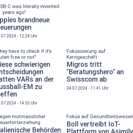
SB-C was literally invented
 years ago"
pples brandneue
euerungen
Uhr
.07.2024 - 12:24
hey have to check if it's
Fokussierung auf
uten free or not"
Kerngeschäft
iese schwierigen
Migros tritt
ntscheidungen
"Beratungshero" an
atten VARs an der
Swisscom ab
ussball-EM zu
Uhr
24.07.2024 - 11:41
reffen
Uhr
.07.2024 - 14:35
egen mutmasslicher
Fokus auf Gesundheitswese
euerhinterziehung
Boll vertreibt IoT-
talienische Behörden
Plattform von Asimil