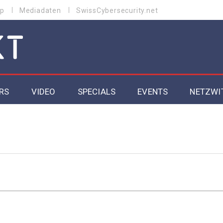
p
Mediadaten
SwissCybersecurity.net
RS
VIDEO
SPECIALS
EVENTS
NETZWI
Datacenter 2026
Cybersecurity 2026
ity
Cloud & Managed Services 2026
SGVO
Artificial Intelligence 2025