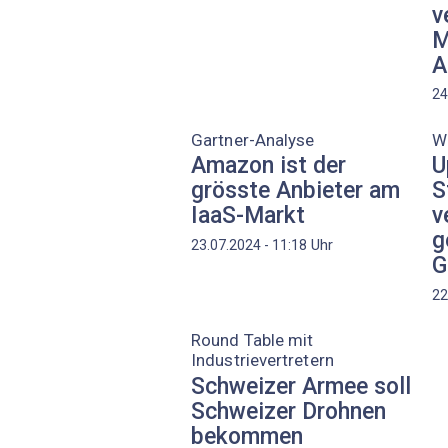
v
M
A
24
Gartner-Analyse
We
Amazon ist der
U
grösste Anbieter am
S
IaaS-Markt
v
g
Uhr
23.07.2024 - 11:18
G
22
Round Table mit
Industrievertretern
Schweizer Armee soll
Schweizer Drohnen
bekommen