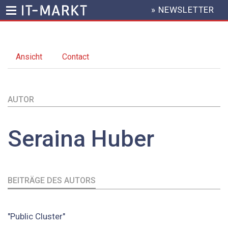
» NEWSLETTER
HEADER
MENU
Direkt
zum
Ansicht
(aktiver
Contact
Inhalt
Primary
Reiter)
tabs
AUTOR
Seraina
Huber
BEITRÄGE DES AUTORS
"Public Cluster"