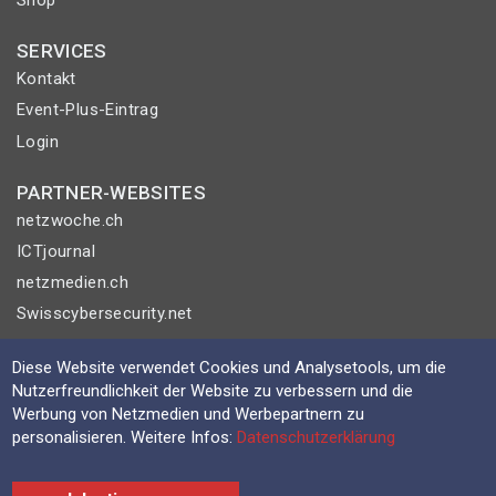
Shop
SERVICES
Kontakt
Event-Plus-Eintrag
Login
PARTNER-WEBSITES
netzwoche.ch
ICTjournal
netzmedien.ch
Swisscybersecurity.net
© NETZMEDIEN AG 2026
Diese Website verwendet Cookies und Analysetools, um die
Nutzerfreundlichkeit der Website zu verbessern und die
Impressum
Werbung von Netzmedien und Werbepartnern zu
AGB
personalisieren. Weitere Infos:
Datenschutzerklärung
Nutzungsbestimmungen
Datenschutzerklärung