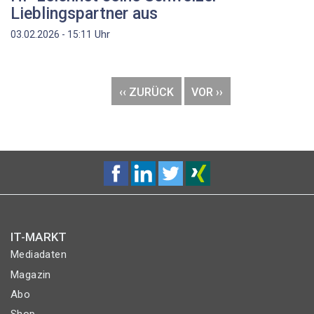
Lieblingspartner aus
Uhr
03.02.2026 - 15:11
Seitennummerierung
VORHERIGE
‹‹ ZURÜCK
NÄCHSTE
VOR ››
SEITE
SEITE
IT-MARKT
Mediadaten
Magazin
Abo