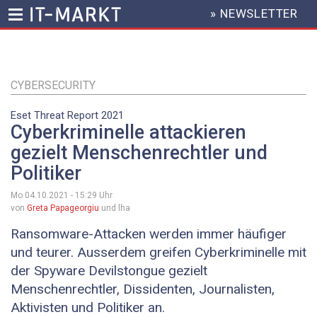
» NEWSLETTER
HEADER
MENU
Direkt
zum
Inhalt
CYBERSECURITY
Eset Threat Report 2021
Cyberkriminelle attackieren
gezielt Menschenrechtler und
Politiker
Mo 04.10.2021 - 15:29
Uhr
von
Greta Papageorgiu
und lha
Ransomware-Attacken werden immer häufiger
und teurer. Ausserdem greifen Cyberkriminelle mit
der Spyware Devilstongue gezielt
Menschenrechtler, Dissidenten, Journalisten,
Aktivisten und Politiker an.