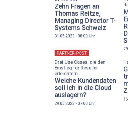
R
Zehn Fragen an
M
Thomas Reitze,
E
Managing Director ­T-
R
Systems Schweiz
D
Uhr
31.05.2023 - 08:00
S
29
PARTNER-POST
Drei Use Cases, die den
H
Einstieg für Reseller
G
erleichtern
t
Welche Kundendaten
m
soll ich in die Cloud
Z
auslagern?
16
Uhr
29.05.2023 - 07:00
Seitennummerierung