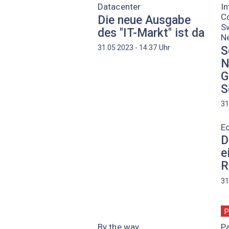
Datacenter
In
C
Die neue Ausgabe
Sw
des "IT-Markt" ist da
N
Uhr
31.05.2023 - 14:37
S
N
G
S
31
Ed
D
e
R
31
P
By the way
Pa