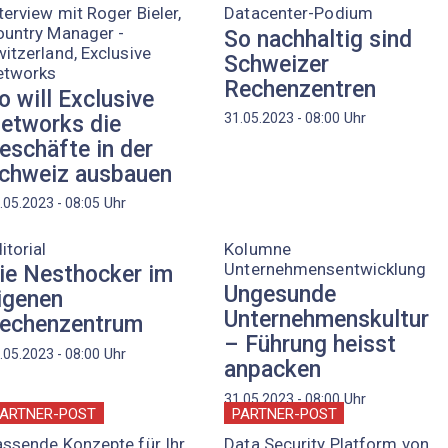
terview mit Roger Bieler,
Datacenter-Podium
ountry Manager ­
So nachhaltig sind
itzerland, Exclusive
Schweizer
etworks
Rechenzentren
o will Exclusive
Uhr
31.05.2023 - 08:00
etworks die
eschäfte in der
chweiz ausbauen
Uhr
.05.2023 - 08:05
itorial
Kolumne
Unternehmensentwicklung
ie Nesthocker im
Ungesunde
igenen
Unternehmenskultur
echenzentrum
– ­Führung heisst
Uhr
.05.2023 - 08:00
anpacken
Uhr
31.05.2023 - 08:00
ARTNER-POST
PARTNER-POST
ssende Konzepte für Ihr
Data Security Platform von