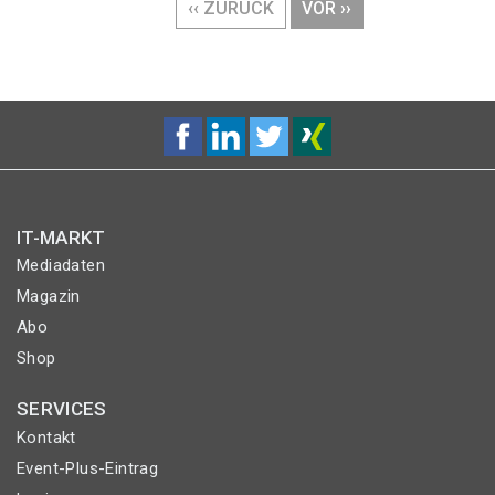
VORHERIGE
‹‹ ZURÜCK
NÄCHSTE
VOR ››
SEITE
SEITE
IT-MARKT
Mediadaten
Magazin
Abo
Shop
SERVICES
Kontakt
Event-Plus-Eintrag